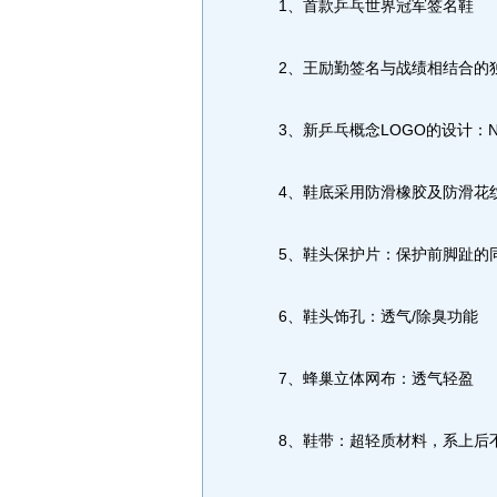
1、首款乒乓世界冠军签名鞋
2、王励勤签名与战绩相结合的
3、新乒乓概念LOGO的设计：NEW 
4、鞋底采用防滑橡胶及防滑花纹
5、鞋头保护片：保护前脚趾的
6、鞋头饰孔：透气/除臭功能
7、蜂巢立体网布：透气轻盈
8、鞋带：超轻质材料，系上后不