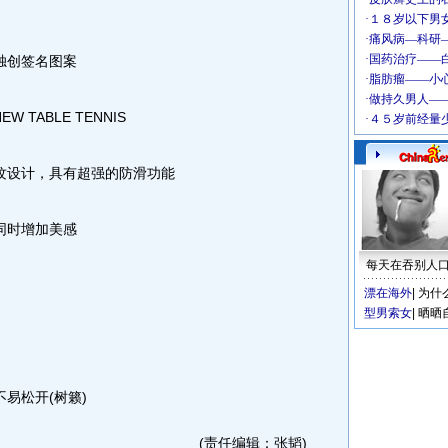
独创签名图案
TABLE TENNIS
设计，具有超强的防滑功能
同时增加美感
每天在吞别人
漂在海外
|
为什
型男索女
|
晒晒
易松开(树籁)
(责任编辑：张韬)