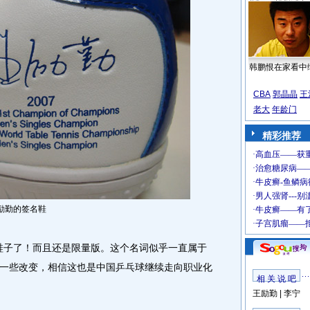
韩鹏恨在家看中
CBA
郭晶晶
王
老大
年龄门
精彩推荐
励勤的签名鞋
鞋子了！而且还是限量版。这个名词似乎一直属于
了一些改变，相信这也是中国乒乓球继续走向职业化
相 关 说 吧
王励勤
|
李宁