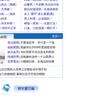
更多>>
焦点新闻
|
不要迷恋哥，哥只是一个鬼
贴贴图图
|
英媒评出2009年度搞怪发明
娱乐旮旯
|
当红明星不仅仅是名利双收
情感世界
|
后悔嫁给这样一个山西男人
型男索女
|
小糖精归来，在海边轻轻舞
口水
么出过国的人回来之后都会说中国不好
自己的旗袍照
暴雨过后天空依旧晴朗