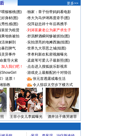
 后
更多>>
喂猕猴桃(图)
·
独家：章子怡带妈妈看电影
好身材(图)
·
佟大为马伊琍再度牵手(图)
秀性感(图)
·
倪萍赵忠祥十年后再携手
服装皆为租赁
·
刘涛富豪老公为家产求生子
颜乘地铁被拍
·
舒淇醉酒瞬间惨被抓拍(图)
做活体解剖
·
实拍漂亮的地摊西施(组图)
的暴烈脾气
·
世界九大罪恶之城(组图)
遇灵异事件
·
李孝利新欢私密视频曝光
成命案导火索
·
孟庭苇可爱儿子最新照(图)
：加入我们吧！
·
点击进入搜狐娱乐影视库
howGirl
·
游戏史上最般配的十对情侣
2》送票！
·
张元首透露戒毒生活
湘胎教
·
令人惊叹太空步下楼方式
密照
王菲小女儿李嫣曝光
酒井法子痛哭谢罪