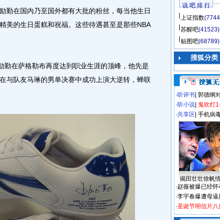
说 吧 排 行
勤在国内乃至国外都有大批的粉丝，每当他生日
上证指数
(7744
精美的生日蛋糕和祝福。这些待遇甚至是那些NBA
苏醒吧
(41523)
贴图吧
(68789)
搜狐分类
励勤在萨格勒布再度达到职业生涯的顶峰，他先是
在与队友马琳的男单决赛中成功上演大逆转，蝉联
·
听评书
|
郭德纲
·
听小说
|
鬼吹灯1
·
共享区
|
手机病
揭田壮壮徐帆
·
赵薇被爆已经怀
·
李宇春爆遭母逼
·
圣诞节明信片八