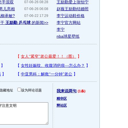
牵手混双
王励勤爱上张怡宁
07-06-26 08:28
男儿亮相
赵薇王励勤结婚照
07-06-26 06:08
柳承敏?
李宁运动鞋价格
07-06-22 17:29
关于
王励勤 乒乓球
的新闻>>
李宁官方网站
李宁
nba球星壁纸
隐藏地址
设为辩论话题
我来说两句
(1条)
精华区
辩论区