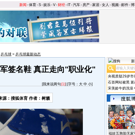
新闻
-
体育
-
S
-
娱乐
-
V
-
财经
-
IT
-
汽车
-
房产
-
家居
-
女人
-
视频
-
邮件
-
博
>
乒乓球
>
乒乓球最新动态
新
军签名鞋 真正走向"职业化"
央视质疑29岁市
石首网站被黑
篡
[
我来说两句
(1)
] [字号：
大
中
小
]
宋美龄牛奶洗澡
来源：搜狐体育 作者：树籁
福娃五胞胎无家