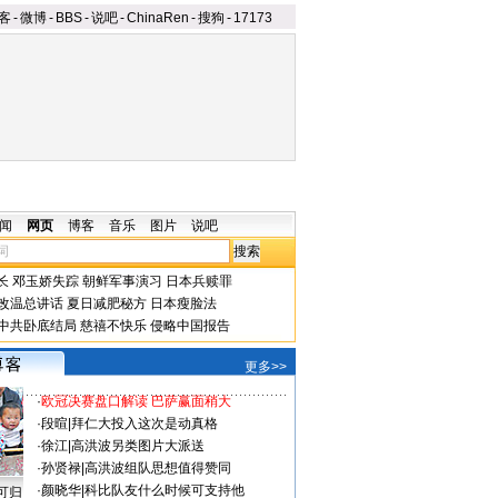
客
-
微博
-
BBS
-
说吧
-
ChinaRen
-
搜狗
-
17173
闻
网页
博客
音乐
图片
说吧
长
邓玉娇失踪
朝鲜军事演习
日本兵赎罪
改温总讲话
夏日减肥秘方
日本瘦脸法
中共卧底结局
慈禧不快乐
侵略中国报告
更多>>
·
欧冠决赛盘口解读 巴萨赢面稍大
·
段暄
|
拜仁大投入这次是动真格
·
徐江
|
高洪波另类图片大派送
·
孙贤禄
|
高洪波组队思想值得赞同
·
颜晓华
|
科比队友什么时候可支持他
可归