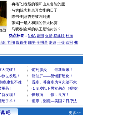
·
冉雄飞
|
老聂的嘴和山东鲁能的腿
·
马寅
|
陈忠和离开女排的日子
·
陈书佳
|
谢杏芳被叫阿姨
·
张斌
|
一场人和猫的伟大比赛
·
马晓春
|
俞斌的棋王是谁封的？
缅战
热点标签：
NBA
姚明
火箭
易建联
杜丽
治郅
刘翔
殷铁生
郎平
全明星
麦迪
于芬
欧冠
弗
说 吧
更多>>