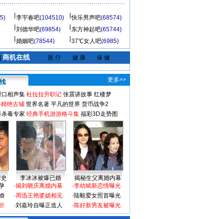
5)
李宇春吧
(104510)
快乐男声吧
(68574)
刘德华吧
(69854)
东方神起吧
(65744)
婚姻吧
(78544)
37℃女人吧
(6985)
商机在线
|
医 疗
健 康
保 健
更多>>
对口相声集
杜拉拉升职记
张震讲故事
红楼梦
-精绝古城
世界名著
平凡的世界
货币战争2
毒杀毒专家
经典手机游游格斗集
福彩3D走势图
情史
李冰冰被爆已婚
揭秘生父离婚内幕
孕
·
揭刘晓庆离婚内幕
·
李幼斌新恋情曝光
婚
·
周迅王艳婆媳相见
·
陆毅爱女照首曝光
折
·
刘嘉玲自曝正造人
·
陈好新男友被曝光