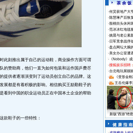
茶 余 饭
·
何炅获地产大亨
·
陈慧琳产后恢复
·
殷桃街头休闲装
·
范冰冰红地毯
·
姚晨与老公素
·
日军竟拿战俘
·
盘点网坛大腕
·
美女办公室遭
·
《Nobody》
此刻推出属于自己的运动鞋，商业操作方面可谓
·
搜狐娱乐招聘
队的赞助商，他们一直为如何包装和运作国乒费尽
·
台北电玩展靓丽S
的提供者逐渐演变到了运动员创立自己的品牌。这
·
《变形金刚
·
王岳伦爆李
发展都是有着积极的影响。相信购买王励勤鞋子的
是看到中国的职业运动员正在中国本土企业的帮助
新版“西游”绝
这款鞋子的一些特性：
健 康 指 南