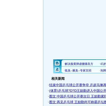
相关新闻
·
结束中国乒乓球公开赛争夺 乒超马琳再遇
·
(体育)乒乓球?D?D王励勤进入中国公开赛
·
图文:中国乒乓球公开赛次日 王励勤紧
·
图文:再见乒乓球 王励勤尚可称霸乒坛