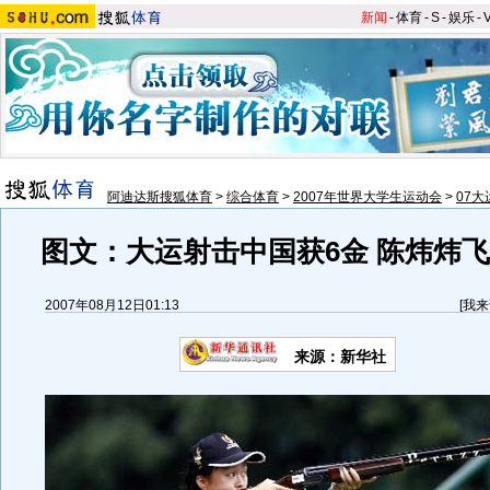
新闻
-
体育
-
S
-
娱乐
-
阿迪达斯搜狐体育
>
综合体育
>
2007年世界大学生运动会
>
07
图文：大运射击中国获6金 陈炜炜
2007年08月12日01:13
[
我来
来源：新华社