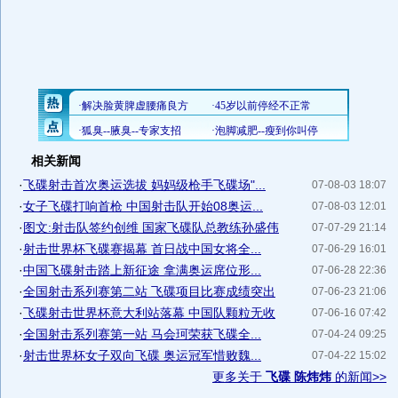
相关新闻
·
飞碟射击首次奥运选拔 妈妈级枪手飞碟场"...
07-08-03 18:07
·
女子飞碟打响首枪 中国射击队开始08奥运...
07-08-03 12:01
·
图文:射击队签约创维 国家飞碟队总教练孙盛伟
07-07-29 21:14
·
射击世界杯飞碟赛揭幕 首日战中国女将全...
07-06-29 16:01
·
中国飞碟射击踏上新征途 拿满奥运席位形...
07-06-28 22:36
·
全国射击系列赛第二站 飞碟项目比赛成绩突出
07-06-23 21:06
·
飞碟射击世界杯意大利站落幕 中国队颗粒无收
07-06-16 07:42
·
全国射击系列赛第一站 马会珂荣获飞碟全...
07-04-24 09:25
·
射击世界杯女子双向飞碟 奥运冠军惜败魏...
07-04-22 15:02
更多关于
飞碟 陈炜炜
的新闻>>