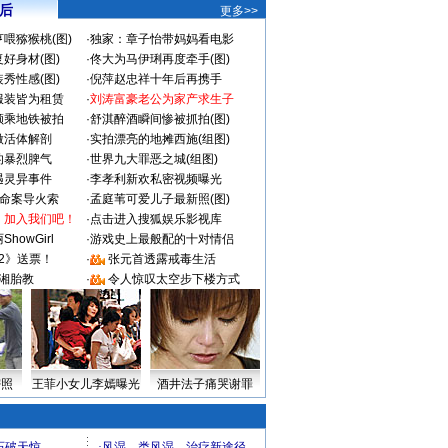
 后
更多>>
喂猕猴桃(图)
·
独家：章子怡带妈妈看电影
好身材(图)
·
佟大为马伊琍再度牵手(图)
秀性感(图)
·
倪萍赵忠祥十年后再携手
服装皆为租赁
·
刘涛富豪老公为家产求生子
颜乘地铁被拍
·
舒淇醉酒瞬间惨被抓拍(图)
做活体解剖
·
实拍漂亮的地摊西施(组图)
的暴烈脾气
·
世界九大罪恶之城(组图)
遇灵异事件
·
李孝利新欢私密视频曝光
成命案导火索
·
孟庭苇可爱儿子最新照(图)
：加入我们吧！
·
点击进入搜狐娱乐影视库
howGirl
·
游戏史上最般配的十对情侣
2》送票！
·
张元首透露戒毒生活
湘胎教
·
令人惊叹太空步下楼方式
密照
王菲小女儿李嫣曝光
酒井法子痛哭谢罪