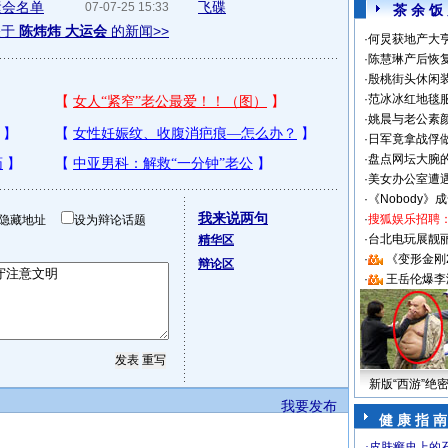
运会名单
飞碟
07-07-25 15:33
茶 余 饭
关于
陈炜炜 大运会
的新闻>>
·
何炅获地产大亨
·
陈慧琳产后恢复
·
殷桃街头休闲装
·
范冰冰红地毯
·
姚晨与老公素
·
日军竟拿战俘
·
盘点网坛大腕
·
美女办公室遭
·
《Nobody》
我来说两句
·
搜狐娱乐招聘
隐藏地址
设为辩论话题
·
台北电玩展靓丽S
精华区
·
《变形金刚
辩论区
·
王岳伦爆李
新版“西游”绝
我要发布
健 康 指 南