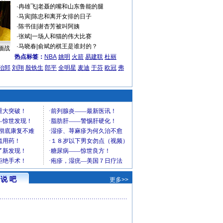
·
冉雄飞
|
老聂的嘴和山东鲁能的腿
·
马寅
|
陈忠和离开女排的日子
·
陈书佳
|
谢杏芳被叫阿姨
·
张斌
|
一场人和猫的伟大比赛
·
马晓春
|
俞斌的棋王是谁封的？
缅战
热点标签：
NBA
姚明
火箭
易建联
杜丽
治郅
刘翔
殷铁生
郎平
全明星
麦迪
于芬
欧冠
弗
说 吧
更多>>