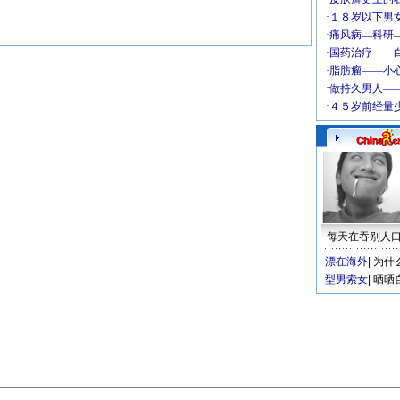
每天在吞别人
漂在海外
|
为什
型男索女
|
晒晒