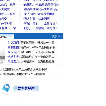
更多>>
焦点新闻
|
不要迷恋哥，哥只是一个鬼
贴贴图图
|
英媒评出2009年度搞怪发明
娱乐旮旯
|
当红明星不仅仅是名利双收
情感世界
|
后悔嫁给这样一个山西男人
型男索女
|
小糖精归来，在海边轻轻舞
口水
么出过国的人回来之后都会说中国不好
自己的旗袍照
暴雨过后天空依旧晴朗