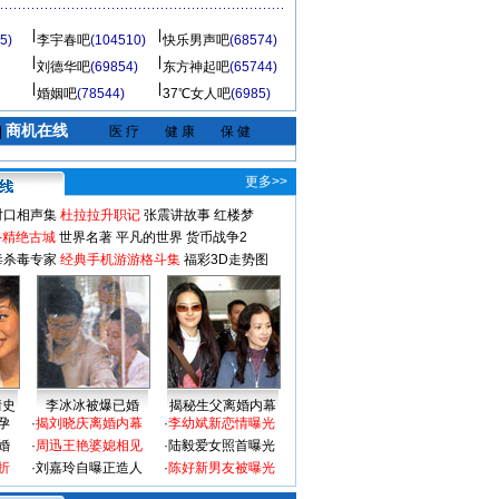
5)
李宇春吧
(104510)
快乐男声吧
(68574)
刘德华吧
(69854)
东方神起吧
(65744)
婚姻吧
(78544)
37℃女人吧
(6985)
商机在线
|
医 疗
健 康
保 健
更多>>
对口相声集
杜拉拉升职记
张震讲故事
红楼梦
-精绝古城
世界名著
平凡的世界
货币战争2
毒杀毒专家
经典手机游游格斗集
福彩3D走势图
情史
李冰冰被爆已婚
揭秘生父离婚内幕
孕
·
揭刘晓庆离婚内幕
·
李幼斌新恋情曝光
婚
·
周迅王艳婆媳相见
·
陆毅爱女照首曝光
折
·
刘嘉玲自曝正造人
·
陈好新男友被曝光