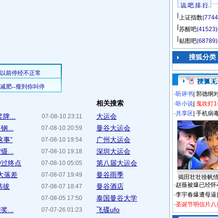
说 吧 排 行
上证指数
(7744
苏醒吧
(41523)
贴图吧
(68789)
搜狐分类
·
听评书
|
郭德纲
相关搜索
·
听小说
|
鬼吹灯1
·
共享区
|
手机病
...
大运会
07-08-10 23:11
...
曼谷大运会
07-08-10 20:59
这事”
广州大运会
07-08-10 19:54
...
深圳大运会
07-08-10 19:18
冲过终点
第八届大运会
07-08-10 05:05
大落差
曼谷雨季
07-08-07 19:49
揭田壮壮徐帆
·
赵薇被爆已经怀
选拔
曼谷酒店
07-08-07 18:47
·
李宇春爆遭母逼
泰国曼谷大学
07-08-05 17:50
·
圣诞节明信片八
...
飞碟ufo
07-07-26 01:23