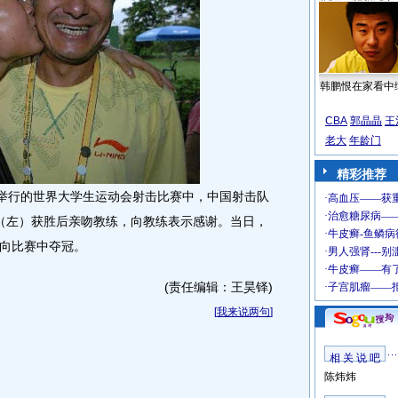
韩鹏恨在家看中
CBA
郭晶晶
王
老大
年龄门
精彩推荐
谷举行的世界大学生运动会射击比赛中，中国射击队
（左）获胜后亲吻教练，向教练表示感谢。当日，
向比赛中夺冠。
(责任编辑：王昊铎)
[
我来说两句
]
相 关 说 吧
陈炜炜