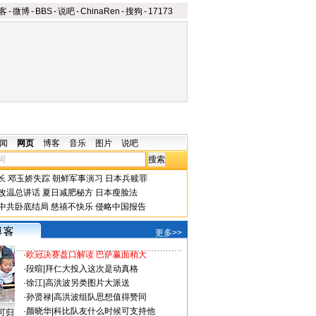
客
-
微博
-
BBS
-
说吧
-
ChinaRen
-
搜狗
-
17173
闻
网页
博客
音乐
图片
说吧
长
邓玉娇失踪
朝鲜军事演习
日本兵赎罪
改温总讲话
夏日减肥秘方
日本瘦脸法
中共卧底结局
慈禧不快乐
侵略中国报告
更多>>
·
欧冠决赛盘口解读 巴萨赢面稍大
·
段暄
|
拜仁大投入这次是动真格
·
徐江
|
高洪波另类图片大派送
·
孙贤禄
|
高洪波组队思想值得赞同
·
颜晓华
|
科比队友什么时候可支持他
可归