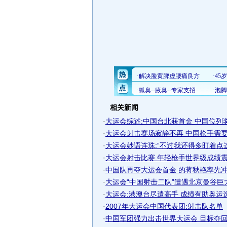
相关新闻
·
大运会综述:中国台北获首金 中国位列奖牌
·
大运会射击赛场寂静不再 中国枪手需要钢
·
大运会妙语连珠:“不过我还得多盯着点
·
大运会射击比赛 年轻枪手世界级成绩震慑
·
中国队再夺大运会首金 的蒋秋艳率先
·
大运会“中国射击二队”遭遇北京曼谷巨
·
大运会:港澳台尽遣高手 成绩有助奥运
·
2007年大运会中国代表团:射击队名单
·
中国军团强力出击世界大运会 目标夺回奖