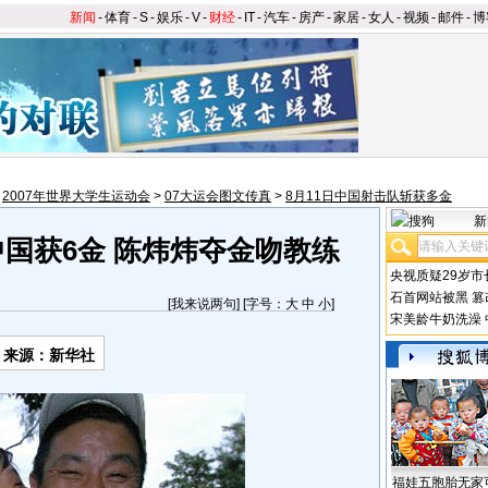
新闻
-
体育
-
S
-
娱乐
-
V
-
财经
-
IT
-
汽车
-
房产
-
家居
-
女人
-
视频
-
邮件
-
博
>
2007年世界大学生运动会
>
07大运会图文传真
>
8月11日中国射击队斩获多金
新
国获6金 陈炜炜夺金吻教练
央视质疑29岁市
石首网站被黑
篡
[
我来说两句
] [字号：
大
中
小
]
宋美龄牛奶洗澡
来源：新华社
福娃五胞胎无家