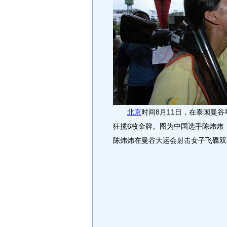
北京
时间8月11日，在泰国曼
狂揽6枚金牌。图为中国选手陈炜炜
陈炜炜在曼谷大运会射击女子飞碟双