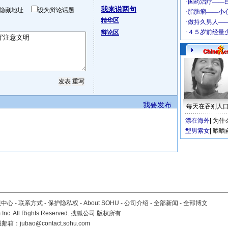
我来说两句
隐藏地址
设为辩论话题
精华区
辩论区
我要发布
每天在吞别人
漂在海外
|
为什
型男索女
|
晒晒
服中心
-
联系方式
-
保护隐私权
-
About SOHU
-
公司介绍
-
全部新闻
-
全部博文
Inc. All Rights Reserved. 搜狐公司
版权所有
报邮箱：
jubao@contact.sohu.com