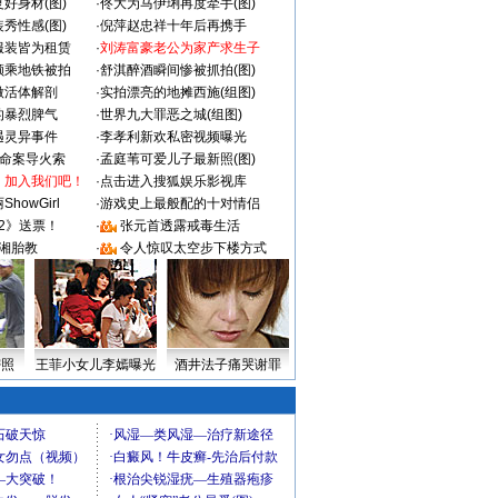
好身材(图)
·
佟大为马伊琍再度牵手(图)
秀性感(图)
·
倪萍赵忠祥十年后再携手
服装皆为租赁
·
刘涛富豪老公为家产求生子
颜乘地铁被拍
·
舒淇醉酒瞬间惨被抓拍(图)
做活体解剖
·
实拍漂亮的地摊西施(组图)
的暴烈脾气
·
世界九大罪恶之城(组图)
遇灵异事件
·
李孝利新欢私密视频曝光
成命案导火索
·
孟庭苇可爱儿子最新照(图)
：加入我们吧！
·
点击进入搜狐娱乐影视库
howGirl
·
游戏史上最般配的十对情侣
2》送票！
·
张元首透露戒毒生活
湘胎教
·
令人惊叹太空步下楼方式
密照
王菲小女儿李嫣曝光
酒井法子痛哭谢罪