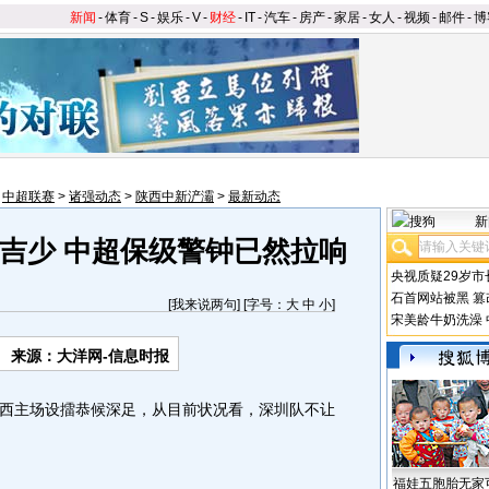
新闻
-
体育
-
S
-
娱乐
-
V
-
财经
-
IT
-
汽车
-
房产
-
家居
-
女人
-
视频
-
邮件
-
博
>
中超联赛
>
诸强动态
>
陕西中新浐灞
>
最新动态
新
吉少 中超保级警钟已然拉响
央视质疑29岁市
石首网站被黑
篡
[
我来说两句
] [字号：
大
中
小
]
宋美龄牛奶洗澡
来源：大洋网-信息时报
主场设擂恭候深足，从目前状况看，深圳队不让
福娃五胞胎无家