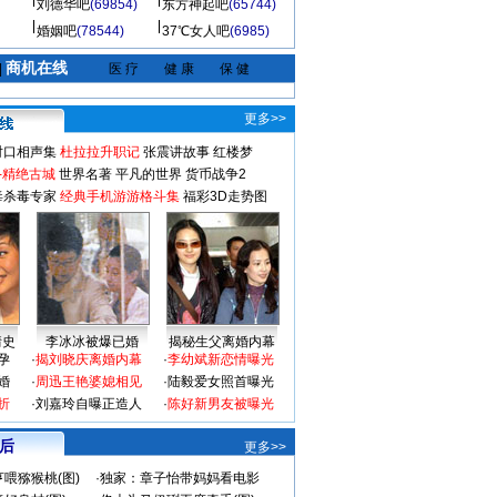
刘德华吧
(69854)
东方神起吧
(65744)
婚姻吧
(78544)
37℃女人吧
(6985)
商机在线
|
医 疗
健 康
保 健
更多>>
对口相声集
杜拉拉升职记
张震讲故事
红楼梦
-精绝古城
世界名著
平凡的世界
货币战争2
毒杀毒专家
经典手机游游格斗集
福彩3D走势图
情史
李冰冰被爆已婚
揭秘生父离婚内幕
孕
·
揭刘晓庆离婚内幕
·
李幼斌新恋情曝光
婚
·
周迅王艳婆媳相见
·
陆毅爱女照首曝光
折
·
刘嘉玲自曝正造人
·
陈好新男友被曝光
 后
更多>>
喂猕猴桃(图)
·
独家：章子怡带妈妈看电影