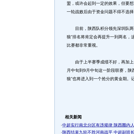
盟，或许会起到一定的效果，但要想
一轮战败后由于资金问题不得不选择
目前，陕西队积分领先深圳队两分
狼”排名将肯定会再提升一到两名，
比赛都非常重视。
由于上半赛季成绩不好，再加上今
月中旬到9月中旬这一阶段联赛，陕
狼”也将进入到一个抢分的黄金期。记
相关新闻
·
中超实行南北分区有违规律 陕西圈内人质
·
陕西结束九轮不胜河南战平 中超副班长让