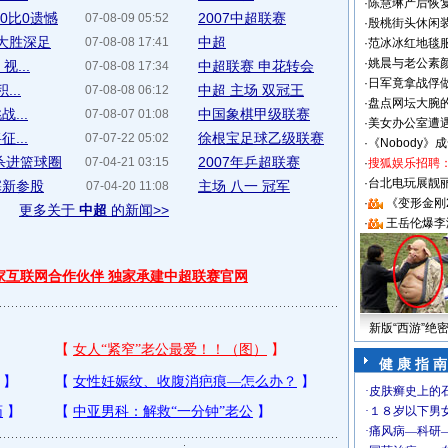
·
陈慧琳产后恢复
0比0遗憾
2007中超联赛
07-08-09 05:52
·
殷桃街头休闲装
0大胜深足
中超
07-08-08 17:41
·
范冰冰红地毯
·
姚晨与老公素
...
中超联赛 申花转会
07-08-08 17:34
·
日军竟拿战俘
..
中超 主场 双冠王
07-08-08 06:12
·
盘点网坛大腕
...
中国象棋甲级联赛
07-08-07 01:08
·
美女办公室遭
...
徐根宝足球乙级联赛
07-07-22 05:02
·
《Nobody》
调杀进篮球圈
2007年乒超联赛
07-04-21 03:15
·
搜狐娱乐招聘
·
台北电玩展靓丽S
塞新参股
主场 八一 冠军
07-04-20 11:08
·
《变形金刚
更多关于
中超
的新闻>>
·
王岳伦爆李
独家互联网合作伙伴 独家承建中超联赛官网
新版“西游”绝
健 康 指 南