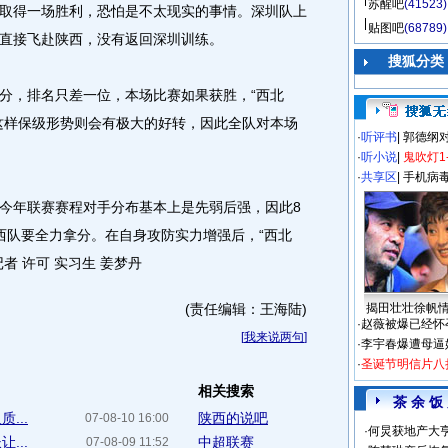
苏醒吧
(41523)
取得一场胜利，恐怕是不太现实的事情。深圳队上
贴图吧
(68789)
直接飞赴陕西，没有返回深圳训练。
搜狐分类
，排名只差一位，本场比赛如果获胜，“西北
这样保级形势则会有极大的好转，因此全队对本场
·
听评书
|
郭德纲
·
听小说
|
鬼吹灯1
·
共享区
|
手机病
年联赛赛程对手分布基本上是先弱后强，因此8
西队要全力拿分。在自身攻防实力增强后，“西北
者 许可 实习生 姜梦丹
(责任编辑：王海陆)
揭田壮壮徐帆
·
赵薇被爆已经怀
[
我来说两句
]
·
李宇春爆遭母逼
·
圣诞节明信片八
相关搜索
茶 余 饭
...
陕西的说吧
07-08-10 16:00
·
何炅获地产大亨
...
中超联赛
07-08-09 11:52