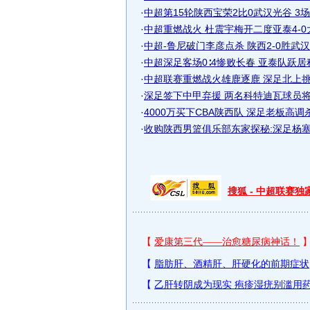
·
中超第15轮陕西宝荣2比0武汉光谷 3场
·
中超重燃战火 杜震宇梅开二度亚泰4-
·
中超-鲁尼破门李彦点杀 陕西2-0胜武汉 视
·
中超深足客场0∶4惨败长春 亚泰队跃居积.
·
中超联赛重燃战火雄鹿逐鹿 深足北上挑战
·
深足签下中甲弃援 两名科特迪瓦球员将征
·
4000万买下CBA陕西队 深足老板高
·
收购陕西男篮俱乐部东家探秘:深足杨
搜狐 - 中超联赛