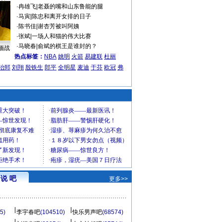
·
冉雄飞
|
老聂的嘴和山东鲁能的腿
·
马寅
|
陈忠和离开女排的日子
·
陈书佳
|
谢杏芳被叫阿姨
·
张斌
|
一场人和猫的伟大比赛
·
马晓春
|
俞斌的棋王是谁封的？
缅战
热点标签：
NBA
姚明
火箭
易建联
杜丽
治郅
刘翔
殷铁生
郎平
全明星
麦迪
于芬
欧冠
弗
说 吧
更多>>
5)
李宇春吧
(104510)
快乐男声吧
(68574)