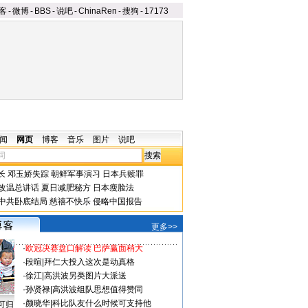
客
-
微博
-
BBS
-
说吧
-
ChinaRen
-
搜狗
-
17173
闻
网页
博客
音乐
图片
说吧
长
邓玉娇失踪
朝鲜军事演习
日本兵赎罪
改温总讲话
夏日减肥秘方
日本瘦脸法
中共卧底结局
慈禧不快乐
侵略中国报告
更多>>
·
欧冠决赛盘口解读 巴萨赢面稍大
·
段暄
|
拜仁大投入这次是动真格
·
徐江
|
高洪波另类图片大派送
·
孙贤禄
|
高洪波组队思想值得赞同
·
颜晓华
|
科比队友什么时候可支持他
可归