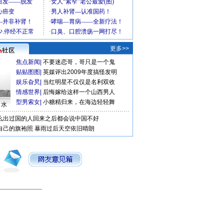
更多>>
焦点新闻
|
不要迷恋哥，哥只是一个鬼
贴贴图图
|
英媒评出2009年度搞怪发明
娱乐旮旯
|
当红明星不仅仅是名利双收
情感世界
|
后悔嫁给这样一个山西男人
型男索女
|
小糖精归来，在海边轻轻舞
口水
么出过国的人回来之后都会说中国不好
自己的旗袍照
暴雨过后天空依旧晴朗