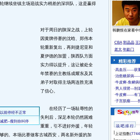
继续坐镇主场迎战实力稍差的深圳队，这是赢得
对于周日的陕深之战，上轮
韩鹏恨在家看中
因黄牌停赛的沈晗、郑伟本
CBA
郭晶晶
王
轮重新复出，再则捷尼亚和
老大
年龄门
夏伊德的加盟，陕西队方面
精彩推荐
实力得以提升，这让被处全
年禁赛的主教练成耀东及其
弟子对取得主场两连胜充满
了信心。
在经历了一场耻辱性的
失利后，深足本轮仍然困难
重重，引不进好外援，年轻
说 吧 排 行
上证指数
(7744
够的。本场比赛做客古城西安，两名新外援的加