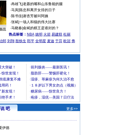
·
冉雄飞
|
老聂的嘴和山东鲁能的腿
·
马寅
|
陈忠和离开女排的日子
·
陈书佳
|
谢杏芳被叫阿姨
·
张斌
|
一场人和猫的伟大比赛
·
马晓春
|
俞斌的棋王是谁封的？
缅战
热点标签：
NBA
姚明
火箭
易建联
杜丽
治郅
刘翔
殷铁生
郎平
全明星
麦迪
于芬
欧冠
弗
说 吧
更多>>
夏伊德