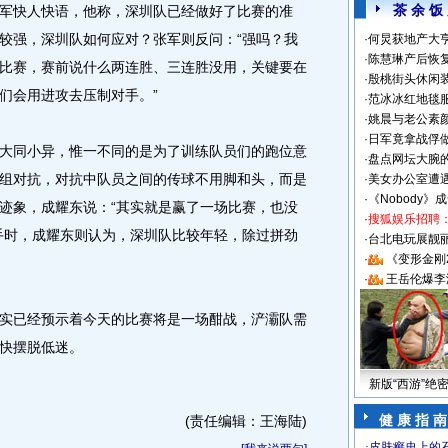
茶 余 饭
快人快语，他称，深圳队已经做好了比赛的准
较强，深圳队如何应对？张军则反问：“强吗？我
·
何炅获地产大亨
·
陈慧琳产后恢复
比赛，赛前说什么两连胜、三连胜没用，关键要在
·
殷桃街头休闲装
们会用进攻去压制对手。”
·
范冰冰红地毯
·
姚晨与老公素
·
日军竟拿战俘
同小异，惟一不同的是为了训练队员们的跑位意
·
盘点网坛大腕
组对抗，对抗中队员之间的传球不用脚和头，而是
·
美女办公室遭
·
《Nobody》
迹象，成耀东说：“其实就是赢了一场比赛，也没
·
搜狐娱乐招聘
手时，成耀东则认为，深圳队比较年轻，除过拼劲
·
台北电玩展靓丽S
·
《变形金刚
·
王岳伦爆李
已经预示着今天的比赛将是一场酣战，浐灞队需
快摆脱低迷。
新版“西游”绝
健 康 指 南
(责任编辑：王海陆)