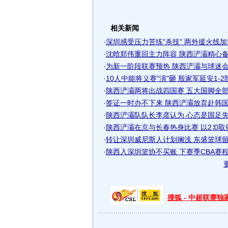
相关新闻
·
深圳感受压力苦练"杀技" 两外援火线加盟
·
沈晗郑伟重回主力阵容 陕西浐灞精心备战
·
为新一阶段联赛预热 陕西浐灞与球迷
·
10人中能将义赛"演"砸 殷家军延安1-
·
陕西浐灞两将出战四国赛 五大国脚全部入
·
签证一时办不下来 陕西浐灞放弃赴韩国拉
·
陕西浐灞队队长李彦认为 心态是国足失利
·
陕西浐灞在京与长春热身比赛 以2∶0取
·
转让深圳威尼斯人计划搁浅 东盛篮球
·
陕西入深圳篮协不买账 下赛季CBA赛程将
搜狐 - 中超联赛