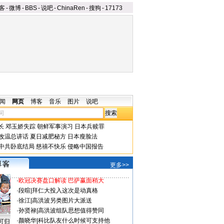
客
-
微博
-
BBS
-
说吧
-
ChinaRen
-
搜狗
-
17173
闻
网页
博客
音乐
图片
说吧
长
邓玉娇失踪
朝鲜军事演习
日本兵赎罪
改温总讲话
夏日减肥秘方
日本瘦脸法
中共卧底结局
慈禧不快乐
侵略中国报告
更多>>
·
欧冠决赛盘口解读 巴萨赢面稍大
·
段暄
|
拜仁大投入这次是动真格
·
徐江
|
高洪波另类图片大派送
·
孙贤禄
|
高洪波组队思想值得赞同
·
颜晓华
|
科比队友什么时候可支持他
可归