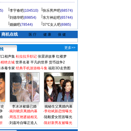
5)
李宇春吧
(104510)
快乐男声吧
(68574)
刘德华吧
(69854)
东方神起吧
(65744)
婚姻吧
(78544)
37℃女人吧
(6985)
商机在线
|
医 疗
健 康
保 健
更多>>
对口相声集
杜拉拉升职记
张震讲故事
红楼梦
-精绝古城
世界名著
平凡的世界
货币战争2
毒杀毒专家
经典手机游游格斗集
福彩3D走势图
情史
李冰冰被爆已婚
揭秘生父离婚内幕
孕
·
揭刘晓庆离婚内幕
·
李幼斌新恋情曝光
婚
·
周迅王艳婆媳相见
·
陆毅爱女照首曝光
折
·
刘嘉玲自曝正造人
·
陈好新男友被曝光