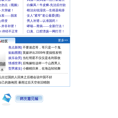
更多>>
焦点新闻
|
不要迷恋哥，哥只是一个鬼
贴贴图图
|
英媒评出2009年度搞怪发明
娱乐旮旯
|
当红明星不仅仅是名利双收
情感世界
|
后悔嫁给这样一个山西男人
型男索女
|
小糖精归来，在海边轻轻舞
口水
么出过国的人回来之后都会说中国不好
自己的旗袍照
暴雨过后天空依旧晴朗