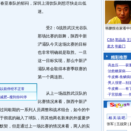
长春亚泰队的郁闷，深圳上清饮队则想尽快走出低
迷。
受2：0战胜武汉光谷队
韩鹏恨在家看中
那场比赛的鼓舞，陕西中新
CBA
郭晶晶
王
浐灞队今天这场比赛的目标
老大
年龄门
也非常明确就是取胜。一旦
精彩推荐
这一目标实现，那么中新浐
灞队将会取得本赛季联赛的
第一个两连胜。
从上一场战胜武汉队的
比赛情况来看，陕西中新浐
过间歇期的一系列人员调整和战术组合，如今的中
于彻底的融入了球队，而其他两名新来的外援夏伊
相 关 说 吧
张军
|
王战荣
|
默契，但是通过上一场比赛的情况来看，两人的实