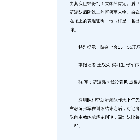
力其实已经得到了大家的肯定。后卫
浐灞队后防线上的新领军人物。前锋
在场上的表现证明，他同样是一名出
阵。
特别提示：陕台七套15：35现
本报记者 王战荣 实习生 张军伟
张 军：浐灞强？我没看见 成耀
深圳队和中新浐灞队昨天下午先后
主教练张军在训练结束之后，对记者
队的主教练成耀东则说，深圳队比较
一些。