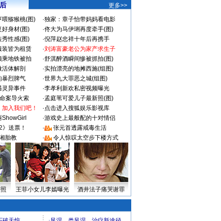
 后
更多>>
喂猕猴桃(图)
·
独家：章子怡带妈妈看电影
好身材(图)
·
佟大为马伊琍再度牵手(图)
秀性感(图)
·
倪萍赵忠祥十年后再携手
服装皆为租赁
·
刘涛富豪老公为家产求生子
颜乘地铁被拍
·
舒淇醉酒瞬间惨被抓拍(图)
做活体解剖
·
实拍漂亮的地摊西施(组图)
的暴烈脾气
·
世界九大罪恶之城(组图)
遇灵异事件
·
李孝利新欢私密视频曝光
成命案导火索
·
孟庭苇可爱儿子最新照(图)
：加入我们吧！
·
点击进入搜狐娱乐影视库
howGirl
·
游戏史上最般配的十对情侣
2》送票！
·
张元首透露戒毒生活
湘胎教
·
令人惊叹太空步下楼方式
密照
王菲小女儿李嫣曝光
酒井法子痛哭谢罪