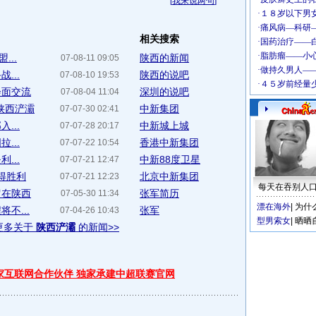
[
我来说两句
]
相关搜索
...
陕西的新闻
07-08-11 09:05
...
陕西的说吧
07-08-10 19:53
会面交流
深圳的说吧
07-08-04 11:04
2陕西浐灞
中新集团
07-07-30 02:41
...
中新城上城
07-07-28 20:17
...
香港中新集团
07-07-22 10:54
...
中新88度卫星
07-07-21 12:47
得胜利
北京中新集团
07-07-21 12:23
每天在吞别人
留在陕西
张军简历
07-05-30 11:34
漂在海外
|
为什
不...
张军
07-04-26 10:43
型男索女
|
晒晒
更多关于
陕西浐灞
的新闻>>
独家互联网合作伙伴 独家承建中超联赛官网