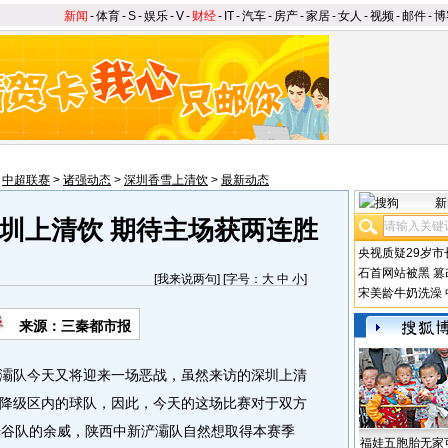
新闻
-
体育
-
S
-
娱乐
-
V
-
财经
-
IT
-
汽车
-
房产
-
家居
-
女人
-
视频
-
邮件
-
博
>
中超联赛
>
诸强动态
>
深圳香雪上清饮
>
最新动态
新
圳上清饮 期待主场获两连胜
央视质疑29岁市
石首网站被黑
篡
[
我来说两句
] [字号：
大
中
小
]
宋美龄牛奶洗澡
来源：三秦都市报
队今天又将迎来一场恶战，虽然来访的深圳上清
降级区内的球队，因此，今天的这场比赛对于双方
光谷队的余威，陕西中新浐灞队自然想取得本赛季
福娃五胞胎无家