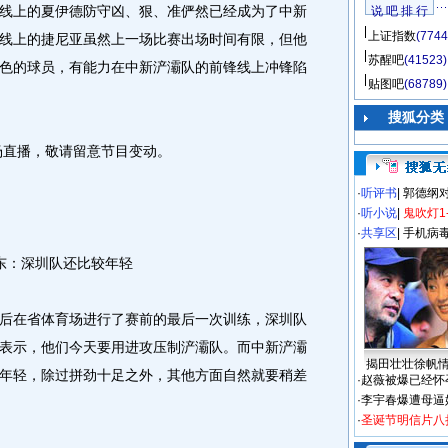
线上的夏伊德防守凶、狠、准俨然已经成为了中新
说 吧 排 行
上证指数
(7744
线上的捷尼亚虽然上一场比赛出场时间有限，但他
苏醒吧
(41523)
色的球员，有能力在中新浐灞队的前锋线上冲锋陷
贴图吧
(68789)
搜狐分类
场直播，敬请留意节目变动。
·
听评书
|
郭德纲
·
听小说
|
鬼吹灯1
·
共享区
|
手机病
东：深圳队还比较年轻
在省体育场进行了赛前的最后一次训练，深圳队
表示，他们今天要用进攻压制浐灞队。而中新浐灞
揭田壮壮徐帆
年轻，除过拼劲十足之外，其他方面自然就要稍差
·
赵薇被爆已经怀
·
李宇春爆遭母逼
·
圣诞节明信片八