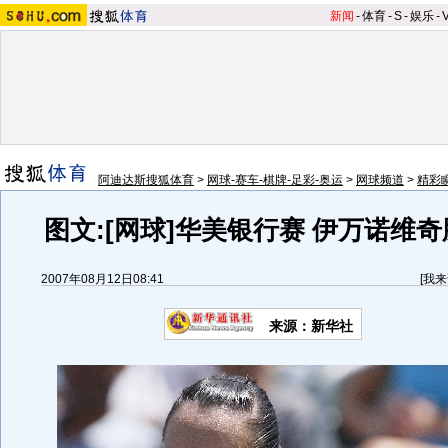
新闻
-
体育
-
S
-
娱乐
-
阿迪达斯搜狐体育
>
网球-赛车-棋牌-足彩-奥运
>
网球频道
>
精彩
图文:[网球]华美银行赛 伊万诺维
2007年08月12日08:41
[
我来
来源：新华社