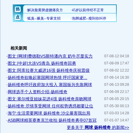
相关新闻
·
图文:[网球]费德勒VS斯特潘内克 奶牛尽显实力
07-08-12 04:18
·
图文:[中超]大连VS青岛 扬科维奇回勇
07-08-09 17:47
·
图文:阿库拉赛大威进16强 扬科维奇庆祝晋级
07-08-02 12:22
·
扬科维奇欲唤起塞国网球热情 呼吁国家更...
07-06-14 16:30
·
扬科维奇呼吁政府加大投入 塞国振兴先靠网球
07-06-13 09:28
·
网球选手个人资料介绍-扬科维奇
07-06-09 22:17
·
图文:塞尔维亚姐妹花进4强 扬科维奇亲吻网球
07-06-05 20:15
·
扬科维奇:尽情享受网球 任何权势诱惑都要让位
07-05-30 00:13
·
海宁:生活需要网球 扬科维奇:沙尘暴害我出局
07-03-03 14:28
·
ASB网球精英赛奥克兰收拍 扬科维奇勇夺07首冠
07-01-07 14:47
更多关于
网球 扬科维奇
的新闻>>