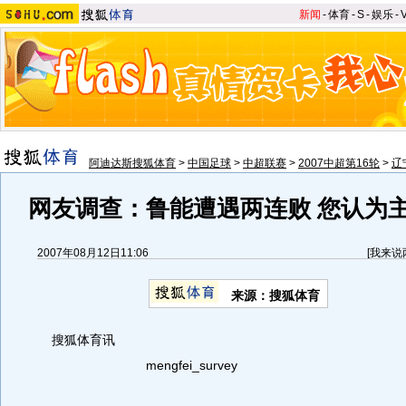
新闻
-
体育
-
S
-
娱乐
-
阿迪达斯搜狐体育
>
中国足球
>
中超联赛
>
2007中超第16轮
>
辽
网友调查：鲁能遭遇两连败 您认为
2007年08月12日11:06
[
我来说
来源：搜狐体育
搜狐体育讯
mengfei_survey