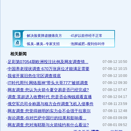
相关新闻
·
足彩第07054期欧洲投注比例及网友调查情...
07-08-12 10:50
·
中国养老现状调查:670万张床位才能满足需要
07-08-12 10:15
·
我省开展旧危住宅区调查摸底
07-08-12 10:00
·
IT时代周刊:网络股神"带头大哥777"被抓调查
07-08-12 09:30
·
网友调查:您认为火箭今夏交易是否已经完成?
07-08-12 07:47
·
调查:英超进入收费时代 您是否会掏钱观看直播
07-08-12 04:17
·
俄空军总司令称愿与格方合作调查飞机入侵事件
07-08-11 23:59
·
网友调查:您觉得姚明的实力会不会强于拉塞尔
07-08-11 12:48
·
舆论调查-你对巴萨中国行的结果和影响看...
07-08-03 09:09
·
网友调查:您对海耶斯与火箭续约有什么看法?
07-08-01 09:52