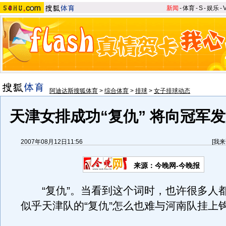
新闻
-
体育
-
S
-
娱乐
-
阿迪达斯搜狐体育
>
综合体育
>
排球
>
女子排球动态
天津女排成功“复仇” 将向冠军
2007年08月12日11:56
[
我来
来源：今晚网-今晚报
“复仇”。当看到这个词时，也许很多人
似乎天津队的“复仇”怎么也难与河南队挂上