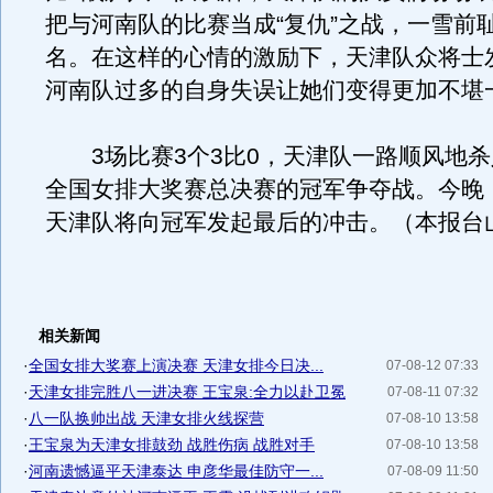
把与河南队的比赛当成“复仇”之战，一雪前
名。在这样的心情的激励下，天津队众将士
河南队过多的自身失误让她们变得更加不堪
3场比赛3个3比0，天津队一路顺风地杀入
全国女排大奖赛总决赛的冠军争夺战。今晚
天津队将向冠军发起最后的冲击。（本报台
相关新闻
·
全国女排大奖赛上演决赛 天津女排今日决...
07-08-12 07:33
·
天津女排完胜八一进决赛 王宝泉:全力以赴卫冕
07-08-11 07:32
·
八一队换帅出战 天津女排火线探营
07-08-10 13:58
·
王宝泉为天津女排鼓劲 战胜伤病 战胜对手
07-08-10 13:58
·
河南遗憾逼平天津泰达 申彦华最佳防守一...
07-08-09 11:50