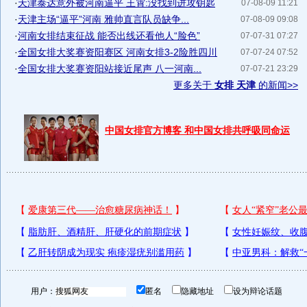
·
天津泰达意外被河南逼平 王霄:没找到进攻钥匙
07-08-09 11:21
·
天津主场“逼平”河南 雅帅直言队员缺争...
07-08-09 09:08
·
河南女排结束征战 能否出线还看他人“脸色”
07-07-31 07:27
·
全国女排大奖赛资阳赛区 河南女排3-2险胜四川
07-07-24 07:52
·
全国女排大奖赛资阳站接近尾声 八一河南...
07-07-21 23:29
更多关于
女排 天津
的新闻>>
中国女排官方博客 和中国女排共呼吸同命运
用户：
匿名
隐藏地址
设为辩论话题