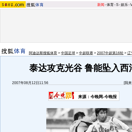
新闻
-
体育
-
S
-
娱乐
-
阿迪达斯搜狐体育
>
中国足球
>
中超联赛
>
2007中超第16轮
>
辽
泰达攻克光谷 鲁能坠入西洋
2007年08月12日11:56
[
我来
来源：今晚网-今晚报