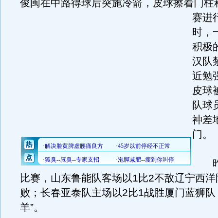
俊闽在中路得球后突施冷箭，皮球擦着门柱
赛进
时，
积极
汉队
近勉
皮球
队球
神差
门。
昨
比赛，山东鲁能队客场以1比2不敌辽宁西洋
败；长春亚泰队主场以2比1战胜厦门蓝狮队
羊”。