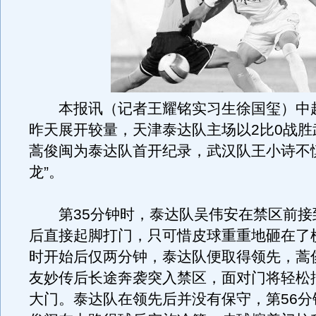
本报讯（记者王耀铭实习生徐国玺）中超
昨天展开较量，天津泰达队主场以2比0战胜
蒿俊闽为泰达队首开纪录，武汉队王小诗不
龙”。
第35分钟时，泰达队吴伟安在禁区前接
后直接起脚打门，只可惜皮球重重地砸在了
时开始后仅两分钟，泰达队便取得领先，蒿
友妙传后长途奔袭突入禁区，面对门将轻松
大门。泰达队在领先后并没有保守，第56分