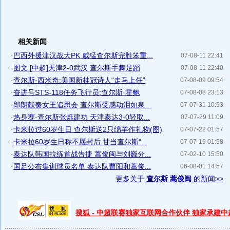
相关新闻
·
巴西外援津汉战大PK 威猛查尔斯完胜笨重...
07-08-11 22:41
·
图文:[中超]天津2-0武汉 查尔斯手舞足蹈
07-08-11 22:40
·
查尔斯·西米奇:美国新桂冠诗人“走马上任”
07-08-09 09:54
·
奋进号STS-118任务飞行员:查尔斯·霍鲍
07-08-08 23:13
·
郎朗献奏女王追思会 查尔斯受感动泪如泉...
07-07-31 10:53
·
热身赛-查尔斯张烁建功 天津泰达3-0轻取...
07-07-29 11:09
·
卡米拉过60岁生日 查尔斯送2只绵羊作礼物(图)
07-07-22 01:57
·
卡米拉60岁生日称不愿封后 甘当查尔斯“...
07-07-19 01:58
·
泰达队韩国拉练首战告捷 蒿俊闽与刘巍分...
07-02-10 15:50
·
国足公布集训球员名单 泰达队曹阳和蒿俊...
06-08-01 14:57
更多关于
查尔斯 蒿俊闽
的新闻>>
搜狐 - 中超联赛独家互联网合作伙伴 独家承建