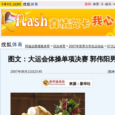
新闻
-
体育
-
S
-
娱乐
-
阿迪达斯搜狐体育
>
综合体育
>
2007年世界大学生运动会
>
07
图文：大运会体操单项决赛 郭伟阳
2007年08月12日23:45
[
我来
来源：新华社