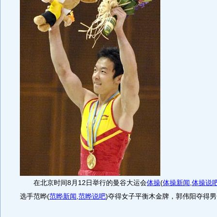
在北京时间8月12日举行的曼谷大运会
体操
(
体操新闻
,
体操说
选手范晔
(
范晔新闻
,
范晔说吧
)
夺得女子平衡木金牌，郭伟阳夺得男