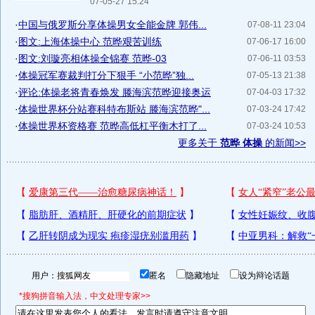
07-05-27 15:24
·
中国与俄罗斯分享体操男女全能金牌 郭伟...
07-08-11 23:04
·
图文:上海体操中心 范晔艰苦训练
07-06-17 16:00
·
图文:刘璇亮相体操全锦赛 范晔-03
07-06-11 03:53
·
体操冠军赛裁判打分下狠手 “小范晔”独...
07-05-13 21:38
·
评论:体操老将青春焕发 滕海滨范晔迎接奥运
07-04-03 17:32
·
体操世界杯分站赛科特布斯站 滕海滨范晔"...
07-03-24 17:42
·
体操世界杯资格赛 范晔高低杠平衡木打了...
07-03-24 10:53
更多关于
范晔 体操
的新闻>>
用户：
匿名
隐藏地址
设为辩论话题
*搜狗拼音输入法，中文处理专家>>