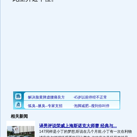
相关新闻
译男评说荣威上海斯诺克大师赛 经典与...
147同样是小丁的梦想,听说在几个月前,小丁有一次在利物