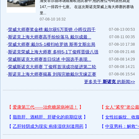
浦安非尔德球场观看欧冠比赛中,他的座位号码居然就是
147,一排四十七座。 在这次斯诺克荣威上海大师赛的赛场
里...
07-08-10 16:32
·
荣威大师赛奖金榜:戴尔获5万英镑 小晖仅四千
07-08-13 00:53
·
斯诺克上海大师赛高手纷纷落马 戴尔成最...
07-08-11 00:35
·
荣威大师赛:戴尔5-1横扫哈罗德 斯蒂文斯出局
07-08-10 17:38
·
斯诺克荣威上海大师赛 多特5-1丁俊晖晋级八强
07-08-09 21:46
·
荣威斯诺克大师赛首日综述 中国选手表现...
07-08-08 14:29
·
荣威斯诺克大师赛 丁俊晖首演成功挺进第二轮
07-08-08 14:21
·
斯诺克上海大师赛揭幕 刘闯完败戴尔无缘正赛
07-08-06 15:54
更多关于
斯诺克
的新闻>>