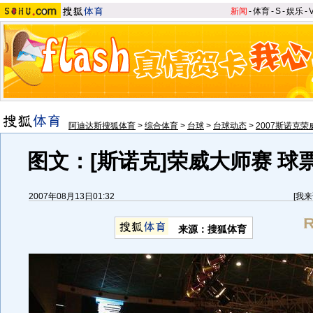
新闻
-
体育
-
S
-
娱乐
-
阿迪达斯搜狐体育
>
综合体育
>
台球
>
台球动态
>
2007斯诺克
图文：[斯诺克]荣威大师赛 球
2007年08月13日01:32
[
我来
来源：搜狐体育