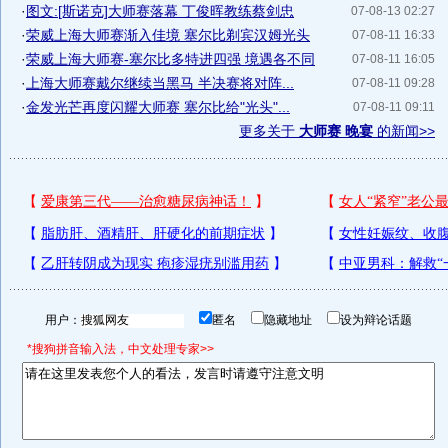
·
图文:[斯诺克]大师赛落幕 丁俊晖教练蔡剑忠
07-08-13 02:27
·
荣威上海大师赛渐入佳境 塞尔比剃宾汉姆光头
07-08-11 16:33
·
荣威上海大师赛-塞尔比多特进四强 境遇各不同
07-08-11 16:05
·
上海大师赛戴尔继续当黑马 半决赛将对阵...
07-08-11 09:28
·
金发光芒再度闪耀大师赛 塞尔比给"光头"...
07-08-11 09:11
更多关于
大师赛 晚宴
的新闻>>
用户：
匿名
隐藏地址
设为辩论话题
*搜狗拼音输入法，中文处理专家>>