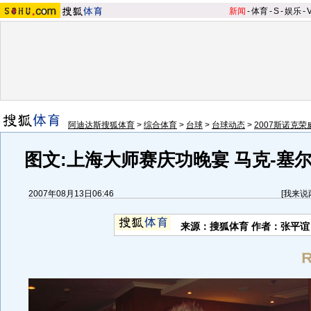
新闻
-
体育
-
S
-
娱乐
-
阿迪达斯搜狐体育
>
综合体育
>
台球
>
台球动态
>
2007斯诺克
图文:上海大师赛庆功晚宴 马克-塞
2007年08月13日06:46
[
我来说
来源：搜狐体育 作者：张平谊