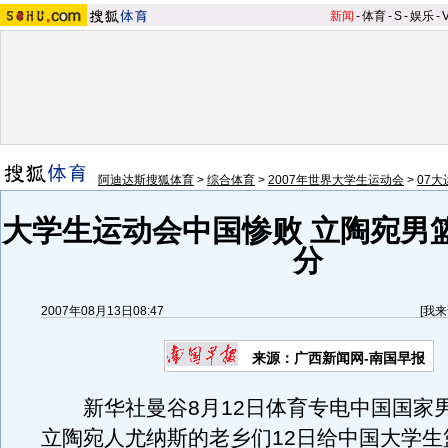
新闻
-
体育
-
S
-
娱乐
-
阿迪达斯搜狐体育
>
综合体育
>
2007年世界大学生运动会
>
07
大学生运动会中国惨败 立陶宛男篮
分
2007年08月13日08:47
[
我来
来源：广西新闻网-南国早报
新华社曼谷8月12日体育专电中国国家
立陶宛人尤纳斯的老乡们12日给中国大学生