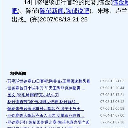
14日将继续进行首轮的比赛,陈金
(
陈金
吧
)
、陈郁
(
陈郁新闻
,
陈郁说吧
)
、朱琳、卢兰
出战。(完)2007/08/13 21:25
相关新闻
·
羽毛球世锦赛13日赛程:陶菲克/王晨领速胜风暴
07-08-13 21:03
·
世锦赛首日小试牛刀 印天王陶菲克剑指男...
07-08-13 20:44
·
图文:[羽毛球]陶菲克小试牛刀
07-08-13 17:21
·
林丹谢杏芳“冲”击羽球世锦赛 林丹首战...
07-08-13 08:12
·
鲍春来击败盖德将对话陶菲克 张宁不敌王...
07-05-12 05:58
·
亚锦赛陈宏陶菲克杀入四强 女单蒋燕皎将...
07-04-14 07:00
·
亚锦赛开打:陈郁因伤退比赛 陶菲克喜言要当爹
07-04-11 07:38