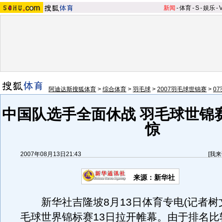
新闻
-
体育
-
S
-
娱乐
-
阿迪达斯搜狐体育
>
综合体育
>
羽毛球
>
2007羽毛球世锦赛
>
0
中国队选手全面休战 羽毛球世锦
惊
2007年08月13日21:43
[
我来
来源：新华社
新华社吉隆坡8月13日体育专电(记者树
毛球世界锦标赛13日拉开帷幕。由于排名比