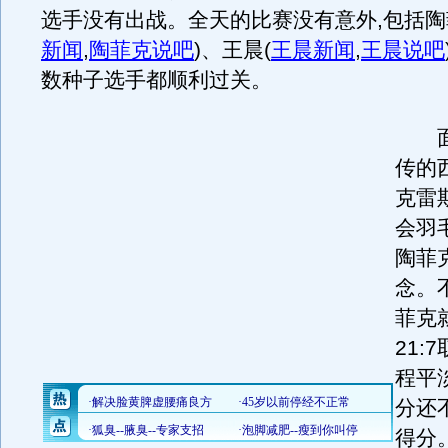
选手没有出战。全天的比赛没有意外,包括陶
新闻
,
陶菲克说吧
)
、王晨
(
王晨新闻
,
王晨说吧
数种子选手都顺利过关。
面
传的
克雷
会羽
陶菲
念。
菲克就
21:
程平
分还
得分