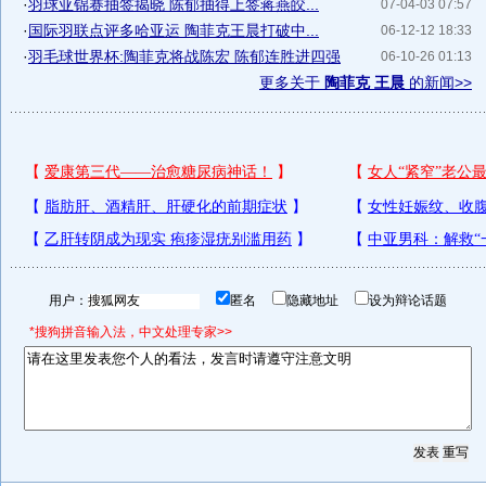
·
羽球亚锦赛抽签揭晓 陈郁抽得上签蒋燕皎...
07-04-03 07:57
·
国际羽联点评多哈亚运 陶菲克王晨打破中...
06-12-12 18:33
·
羽毛球世界杯:陶菲克将战陈宏 陈郁连胜进四强
06-10-26 01:13
更多关于
陶菲克 王晨
的新闻>>
用户：
匿名
隐藏地址
设为辩论话题
*搜狗拼音输入法，中文处理专家>>