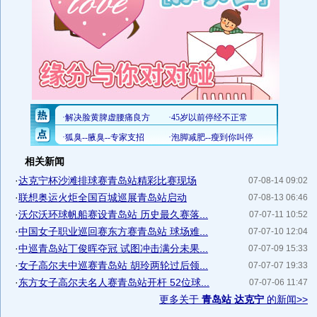
相关新闻
·
达克宁杯沙滩排球赛青岛站精彩比赛现场
07-08-14 09:02
·
联想奥运火炬全国百城巡展青岛站启动
07-08-13 06:46
·
沃尔沃环球帆船赛设青岛站 历史最久赛落...
07-07-11 10:52
·
中国女子职业巡回赛东方赛青岛站 球场难...
07-07-10 12:04
·
中巡青岛站丁俊晖夺冠 试图冲击满分未果...
07-07-09 15:33
·
女子高尔夫中巡赛青岛站 胡玲两轮过后领...
07-07-07 19:33
·
东方女子高尔夫名人赛青岛站开杆 52位球...
07-07-06 11:47
更多关于
青岛站 达克宁
的新闻>>