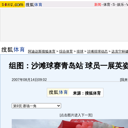
新闻
-
体育
-
S
-
娱乐
-
阿迪达斯搜狐体育
>
综合体育
>
排球
>
沙滩排球动态
>
达克宁杯
组图：沙滩球赛青岛站 球员一展英
2007年08月14日09:02
[
我来
来源：搜狐体育
[点击图片进入下一页]