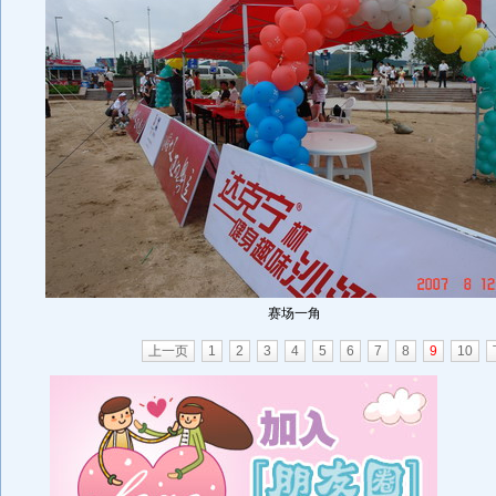
赛场一角
上一页
1
2
3
4
5
6
7
8
9
10