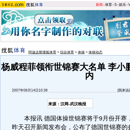
新闻
-
体育
-
S
-
娱乐
-
阿迪达斯搜狐体育
>
综合体育
>
体操
>
体操动态
杨威程菲领衔世锦赛大名单 李小
内
2007年08月14日10:38
[
我来说
来源：汉网-武汉晚报
本报讯 德国体操世锦赛将于9月份开赛
昨天召开新闻发布会，公布了德国世锦赛的参