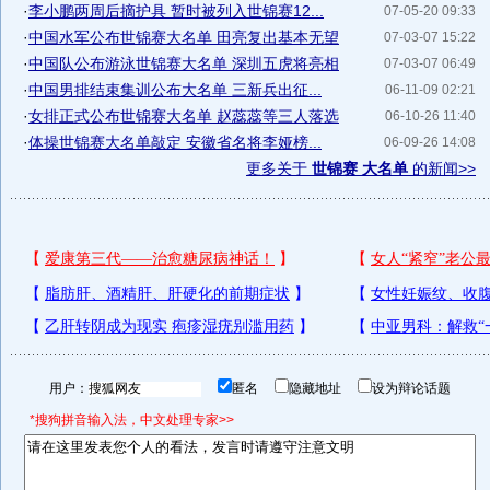
·
李小鹏两周后摘护具 暂时被列入世锦赛12...
07-05-20 09:33
·
中国水军公布世锦赛大名单 田亮复出基本无望
07-03-07 15:22
·
中国队公布游泳世锦赛大名单 深圳五虎将亮相
07-03-07 06:49
·
中国男排结束集训公布大名单 三新兵出征...
06-11-09 02:21
·
女排正式公布世锦赛大名单 赵蕊蕊等三人落选
06-10-26 11:40
·
体操世锦赛大名单敲定 安徽省名将李娅榜...
06-09-26 14:08
更多关于
世锦赛 大名单
的新闻>>
用户：
匿名
隐藏地址
设为辩论话题
*搜狗拼音输入法，中文处理专家>>