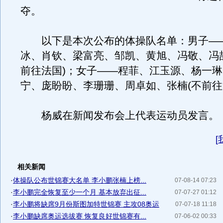
夺。
以下是本次公布的体操队名单：男子—
冰、肖钦、梁富亮、邹凯、黄旭、冯敬、冯
前往法国)；女子——程菲、江玉源、杨一
宁、庞盼盼、李珊珊、周卓如、张楠(不前往
杨威在新闻发布会上代表运动员发言。
[
相关新闻
·
体操队公布世锦赛大名单 李小鹏张楠上榜...
07-08-14 07:23
·
李小鹏完全恢复至少一个月 基本放弃出征...
07-07-27 01:12
·
李小鹏将缺席9月份斯图加特世锦赛 主攻08奥运
07-07-18 11:18
·
李小鹏缺席奥运选拔赛 恢复良好世锦赛有...
07-06-02 00:33