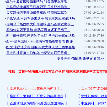
·
皇马今夏首援终临伯纳乌 转会西甲冠军坦...
07-07-09 17:35
·
皇马逆转捧得西甲联赛冠军 贝克汉姆跪别...
07-06-19 14:04
·
贝克汉姆西甲演绎最美离歌 带着冠军挥别...
07-06-19 01:24
·
卡佩罗:西甲冠军还未到手 贝克汉姆应留伯纳乌
07-06-12 01:54
·
伯纳乌千场西甲大庆却输球 皇马连败跌出前三
07-02-06 15:55
·
罗纳尔多西甲开和 老肥罗看来还不用离开...
06-12-05 08:06
·
西甲最佳阵容:巴萨冰刀出鞘 圣卡西光耀伯纳乌
06-11-20 17:36
·
西甲-皇马出师不利 伯纳乌首亮相交白卷 图评
06-08-28 03:00
·
图文:卡萨诺亮相伯纳乌 意大利人登上西甲赛场
06-01-06 09:46
·
意大利神童落户伯纳乌 卡萨诺在西甲寻求...
06-01-04 17:33
更多关于
伯纳乌 西甲
的新闻>>
搜狐 - 英超利物浦俱乐部官方合作伙伴 独家承建利物浦中文官方网