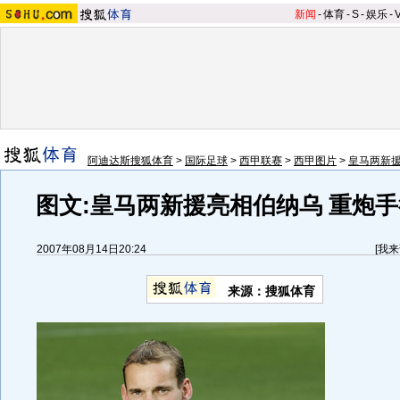
新闻
-
体育
-
S
-
娱乐
-
阿迪达斯搜狐体育
>
国际足球
>
西甲联赛
>
西甲图片
>
皇马两新
图文:皇马两新援亮相伯纳乌 重炮
2007年08月14日20:24
[
我来
来源：搜狐体育