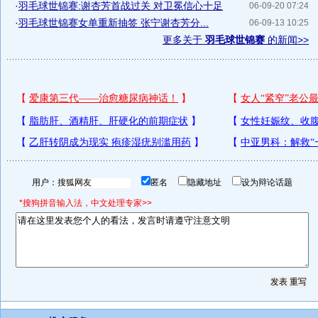
·
羽毛球世锦赛:谢杏芳首战过关 对卫冕信心十足
06-09-20 07:24
·
羽毛球世锦赛女单重新抽签 张宁谢杏芳分...
06-09-13 10:25
更多关于
羽毛球世锦赛
的新闻>>
用户：
匿名
隐藏地址
设为辩论话题
*搜狗拼音输入法，中文处理专家>>