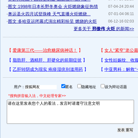
·
图文:1998年日本长野冬奥会 火炬燃烧象征热情
07-04-24 20:44
·
奥运圣火四月试登珠峰 天气直播火炬燃烧...
07-01-04 06:11
·
图文:多哈亚运闭幕式演出精彩纷呈 燃烧的火炬
06-12-16 02:03
更多关于
邢傲伟 火炬
的新闻>>
用户：
匿名
隐藏地址
设为辩论话题
*搜狗拼音输入法，中文处理专家>>