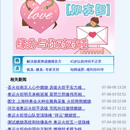
相关新闻
·
圣火在南京人心中燃烧 选拔火炬手实力难...
07-08-08 13:26
·
奥运火炬明天来榕巡展 莫慧兰邢傲伟亮相...
07-08-03 02:51
·
图文:上海特奥会火种在雅典采集 火炬熊熊燃烧
07-06-29 22:08
·
河北省奥运火炬手选拔 市民向往激情燃烧...
07-06-27 12:12
·
奥运火炬登山队登顶珠峰 “祥云”燃烧世...
07-05-25 15:00
·
测试燃烧系统和转播条件 奥运火炬五一登珠峰
07-04-30 08:02
·
奥运火炬由中国自主制造 燃烧技术视为核...
07-04-26 21:10