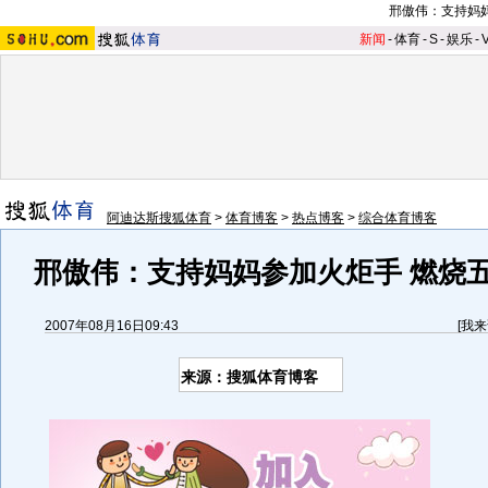
邢傲伟：
支持妈
新闻
-
体育
-
S
-
娱乐
-
阿迪达斯搜狐体育
>
体育博客
>
热点博客
>
综合体育博客
邢傲伟
：
支持妈妈参加火炬手 燃烧
2007年08月16日09:43
[
我来
来源：搜狐体育博客