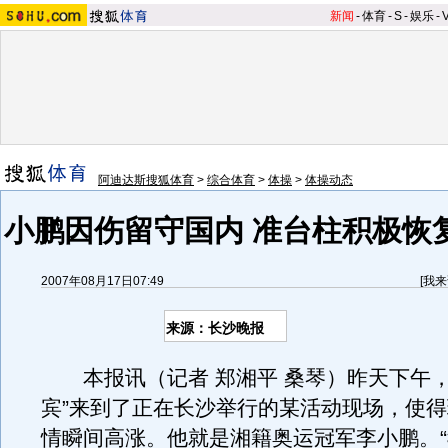
新闻
-
体育
-
S
-
娱乐
-
阿迪达斯搜狐体育
>
综合体育
>
体操
>
体操动态
小鹏因伤留守国内 准台柱积极恢
2007年08月17日07:49
[
我来
来源：长沙晚报
本报讯（记者 郑湘平 桑琴）昨天下午，
宾”来到了正在长沙举行的某活动现场，使
情瞬间高涨。他就是湘籍奥运冠军李小鹏。