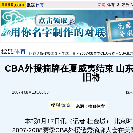
新闻
-
体育
-
S
-
娱乐
-
阿迪达斯搜狐体育
>
篮球世界
>
2007-08赛季CBA联赛
>
CBA北
CBA外援摘牌在夏威夷结束 山
旧将
2007年08月18日06:30
[
我来
来源：搜狐体育
本报8月17日讯（记者 杜金城） 北京
2007-2008赛季CBA外援选秀摘牌大会在