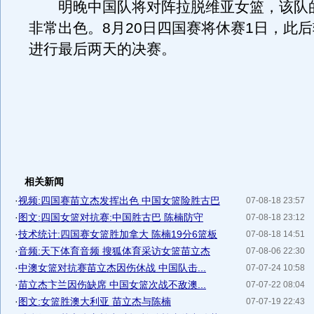
明晚中国队将对阵拉脱维亚女篮，该队
非常出色。8月20日四国赛将休赛1日，此
进行最后两天的决赛。
相关新闻
·
视频:四国赛苗立杰发挥出色 中国女篮险胜古巴
07-08-18 23:57
·
图文:四国女篮对抗赛:中国胜古巴 陈楠防守
07-08-18 23:12
·
技术统计:四国赛女篮胜加拿大 陈楠19分6篮板
07-08-18 14:51
·
音频:天下体育音频 搜狐体育采访女篮苗立杰
07-08-06 22:30
·
中澳女篮对抗赛苗立杰因伤休战 中国队击...
07-07-24 10:58
·
苗立杰卞兰因伤缺席 中国女篮次战不敌澳...
07-07-22 08:04
·
图文:女篮胜澳大利亚 苗立杰与陈楠
07-07-19 22:43