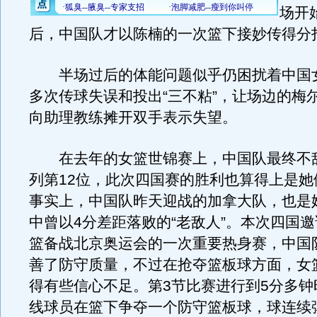
场开
后，中国队才以陈楠的一次篮下接妙传得分
半场过后的体能问题似乎仍困扰着中国
多次传球失误和投出“三不粘”，让场边的梅
向助理教练摊开双手表示失望。
在去年的女篮世锦赛上，中国队最终不
列第12位，此次四国赛的胜利也算得上是她们
事实上，中国队昨天迎战的加拿大队，也是
中曾以4分差距落败的“老敌人”。本次四国
篮备战北京奥运会的一次重要热身赛，中国
善了防守质量，不过在抢夺篮板球方面，女
得有些信心不足。第3节比赛进行到5分多钟
线球员在篮下争夺一个防守篮板球，球连续