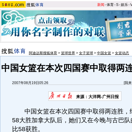
新闻
-
体育
-
S
-
娱乐
-
阿迪达斯搜狐体育
>
篮球世界
>
女子篮球
>
中国女篮
>
女篮动态
中国女篮在本次四国赛中取得两连
2007年08月19日05:26
[
我来
来源：大洋网-广州日报
中国女篮在本次四国赛中取得两连胜，继
58大胜加拿大队后，她们又在今晚与古巴队
比58获胜。