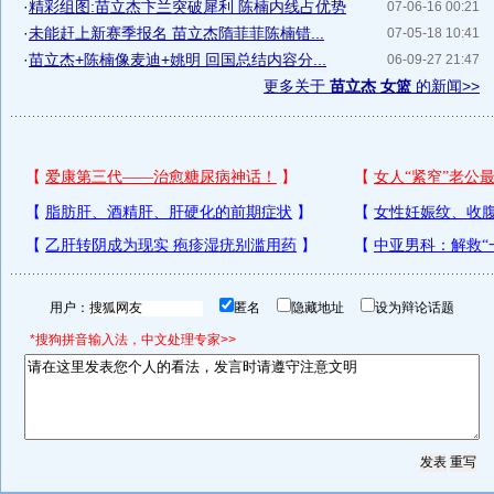
·
精彩组图:苗立杰卞兰突破犀利 陈楠内线占优势
07-06-16 00:21
·
未能赶上新赛季报名 苗立杰隋菲菲陈楠错...
07-05-18 10:41
·
苗立杰+陈楠像麦迪+姚明 回国总结内容分...
06-09-27 21:47
更多关于
苗立杰 女篮
的新闻>>
用户：
匿名
隐藏地址
设为辩论话题
*搜狗拼音输入法，中文处理专家>>