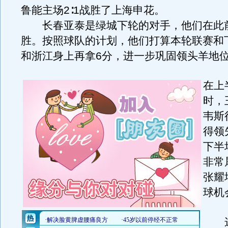
鲁能主场2∶1战胜了上海申花。
长春亚泰是绿城下轮的对手，他们在此
胜。按照球队的计划，他们打算本轮联赛和
和浙江身上再拿6分，进一步巩固领头羊地
在上
时，
韦斯
得领
下半
非常
张耀
球机
这