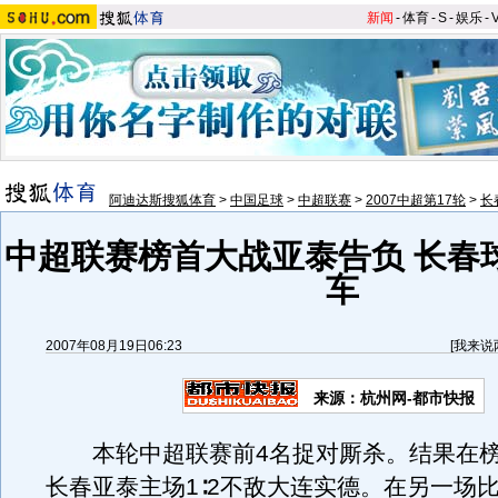
新闻
-
体育
-
S
-
娱乐
-
阿迪达斯搜狐体育
>
中国足球
>
中超联赛
>
2007中超第17轮
>
长
中超联赛榜首大战亚泰告负 长春
车
2007年08月19日06:23
[
我来说
来源：杭州网-都市快报
本轮中超联赛前4名捉对厮杀。结果在榜
长春亚泰主场1∶2不敌大连实德。在另一场