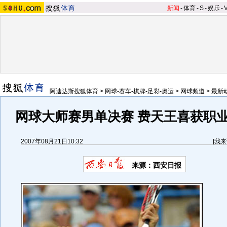
新闻
-
体育
-
S
-
娱乐
-
阿迪达斯搜狐体育
>
网球-赛车-棋牌-足彩-奥运
>
网球频道
>
最新
网球大师赛男单决赛 费天王喜获职业
2007年08月21日10:32
[
我来
来源：西安日报