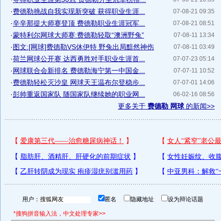
·
费德勒挑战自我实现新突破 获得职业生涯...
07-08-21 09:35
·
辛辛那提大师赛登顶 费德勒职业生涯冠军...
07-08-21 08:51
·
蒙特利尔网球大师赛:费德勒轻取“澳洲野兔”
07-08-11 13:34
·
图文:[网球]费德勒VS休伊特 野兔出局黯然神伤
07-08-11 03:49
·
荷兰网球公开赛 达西勇胜对手职业生涯首...
07-07-23 05:14
·
网球联合会新排名 费德勒海宁第一中国金...
07-07-11 10:52
·
费德勒轻松灭沙皇 网球天王温布尔登稳步...
07-07-01 14:06
·
彭帅重返国家队 随国家队继续她的职业网...
06-02-16 08:56
更多关于
费德勒 网球
的新闻>>
用户：
匿名
隐藏地址
设为辩论话题
*搜狗拼音输入法，中文处理专家>>