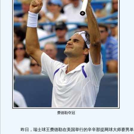
费德勒夺冠
昨日，瑞士球王费德勒在美国举行的辛辛那提网球大师赛男单决