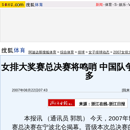
新闻
-
体育
-
S
-
娱乐
-
阿迪达斯搜狐体育
>
综合体育
>
排球
>
女子排球动态
>
2007女
女排大奖赛总决赛将鸣哨 中国队
多
2007年08月22日07:43
[
我来
来源：浙江在线-浙江日报
本报讯 （通讯员 郭凯） 今天，2007
赛总决赛在宁波北仑揭幕。晋级本次总决赛