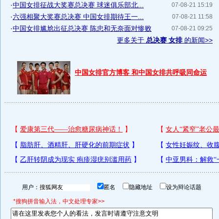
·
中国女排征战大奖赛总决赛 球迷俱乐部北...
07-08-21 15:19
·
六强相聚大奖赛总决赛 中国女排期待王一...
07-08-21 11:58
·
中国女排尴尬出征总决赛 陈忠和无奈面对惨败
07-08-21 09:25
更多关于
总决赛 女排
的新闻>>
中国女排官方博客 和中国女排共呼吸同命运
用户：
匿名
隐藏地址
设为辩论话题
*搜狗拼音输入法，中文处理专家>>