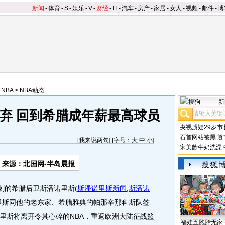
新闻
-
体育
-
S
-
娱乐
-
V
-
财经
-
IT
-
汽车
-
房产
-
家居
-
女人
-
视频
-
邮件
-
博
>
NBA
>
NBA动态
新
弃 回到希腊成年薪最高球员
央视质疑29岁市
石首网站被黑
篡
[
我来说两句
] [字号：
大
中
小
]
宋美龄牛奶洗澡
来源：北国网-半岛晨报
刺的希腊后卫斯潘诺里斯
(
斯潘诺里斯新闻
,
斯潘诺
里斯同他的老东家、希腊雅典的帕那辛那科斯队签
里斯将离开令其心碎的NBA，重返欧洲大陆征战篮
福娃五胞胎无家