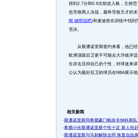
得到2.7分和0.9次助攻入账，主
也导致两人冷战，最终导致天才的末
闻
,
姚明说吧
)
和麦迪曾在训练中找到
否决。
从斯潘诺里斯签约来看，他已经不
欧洲顶级后卫更不可能去大洋彼岸适
生存去压抑自己的个性，对球迷来讲
公认为最好后卫的球员在NBA展示他
相关新闻
·
斯潘诺里斯同希腊豪门帕奈辛纳科斯队
·
希腊小伙斯潘诺里斯个性十足 新人拒赴
·
斯潘诺里斯与马刺解除合同 恢复自由身重