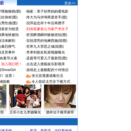
 后
更多>>
喂猕猴桃(图)
·
独家：章子怡带妈妈看电影
好身材(图)
·
佟大为马伊琍再度牵手(图)
秀性感(图)
·
倪萍赵忠祥十年后再携手
服装皆为租赁
·
刘涛富豪老公为家产求生子
颜乘地铁被拍
·
舒淇醉酒瞬间惨被抓拍(图)
做活体解剖
·
实拍漂亮的地摊西施(组图)
的暴烈脾气
·
世界九大罪恶之城(组图)
遇灵异事件
·
李孝利新欢私密视频曝光
成命案导火索
·
孟庭苇可爱儿子最新照(图)
：加入我们吧！
·
点击进入搜狐娱乐影视库
howGirl
·
游戏史上最般配的十对情侣
2》送票！
·
张元首透露戒毒生活
湘胎教
·
令人惊叹太空步下楼方式
密照
王菲小女儿李嫣曝光
酒井法子痛哭谢罪