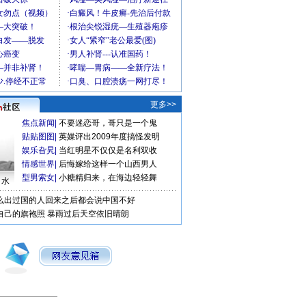
更多>>
焦点新闻
|
不要迷恋哥，哥只是一个鬼
贴贴图图
|
英媒评出2009年度搞怪发明
娱乐旮旯
|
当红明星不仅仅是名利双收
情感世界
|
后悔嫁给这样一个山西男人
型男索女
|
小糖精归来，在海边轻轻舞
口水
么出过国的人回来之后都会说中国不好
自己的旗袍照
暴雨过后天空依旧晴朗