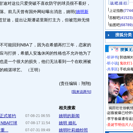
帅范甘迪对这位只爱突破不喜欢防守的球员很不看好，
说 吧 排 行
上证指数
(7744
落。前几天曾有国外网站曝出消息，姚明
(
姚明新
苏醒吧
(41523)
范甘迪，提出让斯潘诺里斯打主力，但被范帅无情
贴图吧
(68789)
搜狐分类
可能回到NBA了，因为在希腊再打三年，恋家的
应与打拼，希腊人安逸休闲的性格也不允许他为了
·
听评书
|
郭德纲
也是一个很大的损失，他们无法看到一个在欧洲被
·
听小说
|
鬼吹灯1
·
共享区
|
手机病
的精湛球艺。 （王明）
(责任编辑：翔翔)
[
我来说两句
]
相关搜索
揭田壮壮徐帆
·
赵薇被爆已经怀
正式签约
姚明的新闻
07-08-21 06:55
·
李宇春爆遭母逼
NBA打球
姚明 婚礼
07-08-17 11:54
·
圣诞节明信片八
...
姚明叶莉婚纱照
07-07-31 09:49