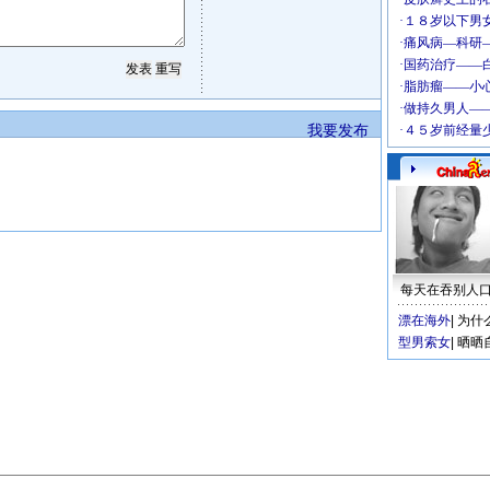
我要发布
每天在吞别人
漂在海外
|
为什
型男索女
|
晒晒