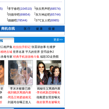
5)
李宇春吧
(104510)
快乐男声吧
(68574)
刘德华吧
(69854)
东方神起吧
(65744)
婚姻吧
(78544)
37℃女人吧
(6985)
商机在线
|
医 疗
健 康
保 健
更多>>
对口相声集
杜拉拉升职记
张震讲故事
红楼梦
-精绝古城
世界名著
平凡的世界
货币战争2
毒杀毒专家
经典手机游游格斗集
福彩3D走势图
情史
李冰冰被爆已婚
揭秘生父离婚内幕
孕
·
揭刘晓庆离婚内幕
·
李幼斌新恋情曝光
婚
·
周迅王艳婆媳相见
·
陆毅爱女照首曝光
折
·
刘嘉玲自曝正造人
·
陈好新男友被曝光