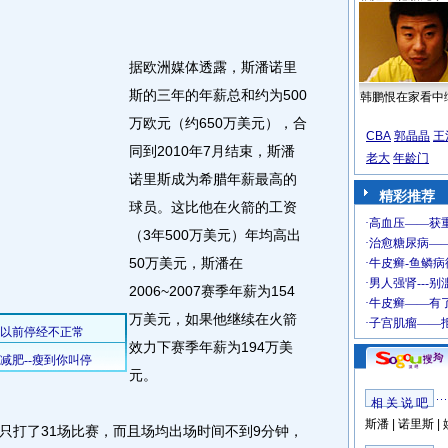
据欧洲媒体透露，斯潘诺里
斯的三年的年薪总和约为500
韩鹏恨在家看中
万欧元（约650万美元），合
CBA
郭晶晶
王
同到2010年7月结束，斯潘
老大
年龄门
诺里斯成为希腊年薪最高的
精彩推荐
球员。这比他在火箭的工资
（3年500万美元）年均高出
50万美元，斯潘在
2006~2007赛季年薪为154
万美元，如果他继续在火箭
效力下赛季年薪为194万美
元。
相 关 说 吧
斯潘
|
诺里斯
|
打了31场比赛，而且场均出场时间不到9分钟，