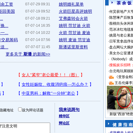
茶 余 饭
剩余工资
姚明婚礼菜单
07-07-29 09:31
斯拒回美国
火箭巨星高评姚明
07-07-19 09:52
·
何炅获地产大亨
·
陈慧琳产后恢复
.
艾弗森转会火箭
07-07-18 09:21
·
殷桃街头休闲装
...
姚明 范甘迪 火箭
07-07-14 16:35
·
范冰冰红地毯
...
火箭 范甘迪 麦迪
07-07-14 10:22
·
姚晨与老公素
作交易筹码
姚明 麦迪 范甘迪
07-07-14 07:56
·
日军竟拿战俘
...
斯潘诺里斯资料
07-07-07 11:45
·
盘点网坛大腕
·
美女办公室遭
更多关于
斯潘
的新闻>>
·
《Nobody》
·
搜狐娱乐招聘
·
台北电玩展靓丽S
·
《变形金刚
·
王岳伦爆李
我来说两句
隐藏地址
设为辩论话题
新版“西游”绝
精华区
辩论区
健 康 指 南