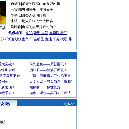
·
冉雄飞
|
老聂的嘴和山东鲁能的腿
·
马寅
|
陈忠和离开女排的日子
·
陈书佳
|
谢杏芳被叫阿姨
·
张斌
|
一场人和猫的伟大比赛
·
马晓春
|
俞斌的棋王是谁封的？
缅战
热点标签：
NBA
姚明
火箭
易建联
杜丽
治郅
刘翔
殷铁生
郎平
全明星
麦迪
于芬
欧冠
弗
说 吧
更多>>
姚明