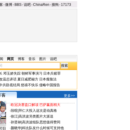
客
-
微博
-
BBS
-
说吧
-
ChinaRen
-
搜狗
-
17173
闻
网页
博客
音乐
图片
说吧
长
邓玉娇失踪
朝鲜军事演习
日本兵赎罪
改温总讲话
夏日减肥秘方
日本瘦脸法
中共卧底结局
慈禧不快乐
侵略中国报告
更多>>
·
欧冠决赛盘口解读 巴萨赢面稍大
·
段暄
|
拜仁大投入这次是动真格
·
徐江
|
高洪波另类图片大派送
·
孙贤禄
|
高洪波组队思想值得赞同
·
颜晓华
|
科比队友什么时候可支持他
可归