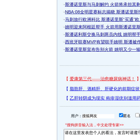
·
斯潘诺里斯与马刺解约 火箭将承担其
·
NBA:08全明星赛标志揭晓 斯潘诺里
·
马刺放行欧洲科比 斯潘诺里斯“买通”欧..
·
姚明迎来阿根廷帮手 火箭用斯潘诺里斯换
·
斯潘诺利斯交换马刺两员内线 姚明帮手一
·
西班牙联赛MVP有望联手姚明 斯潘被
·
斯潘诺里斯宣布告别火箭 姚明又少一输送
用户：
匿名
*搜狗拼音输入法，中文处理专家>>