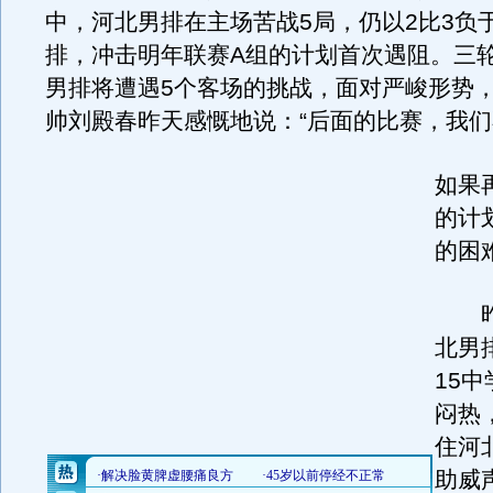
中，河北男排在主场苦战5局，仍以2比3负
排，冲击明年联赛A组的计划首次遇阻。三
男排将遭遇5个客场的挑战，面对严峻形势
帅刘殿春昨天感慨地说：“后面的比赛，我
如果
的计
的困
昨
北男
15
闷热
住河
助威