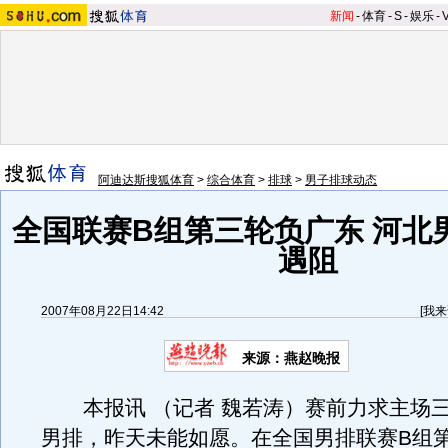
新闻
-
体育
-
S
-
娱乐
-
阿迪达斯搜狐体育
>
综合体育
>
排球
>
男子排球动态
全国联赛B组第三轮负广东 河北
遇阻
2007年08月22日14:42
[
我来
来源：燕赵晚报
本报讯 （记者 魏若涛）赛前力求主场
男排，昨天未能如愿。在全国男排联赛B组