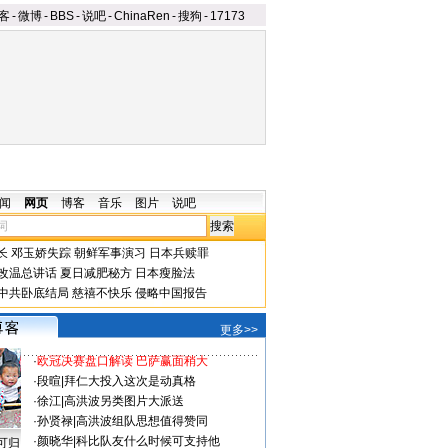
客
-
微博
-
BBS
-
说吧
-
ChinaRen
-
搜狗
-
17173
闻
网页
博客
音乐
图片
说吧
长
邓玉娇失踪
朝鲜军事演习
日本兵赎罪
改温总讲话
夏日减肥秘方
日本瘦脸法
中共卧底结局
慈禧不快乐
侵略中国报告
更多>>
·
欧冠决赛盘口解读 巴萨赢面稍大
·
段暄
|
拜仁大投入这次是动真格
·
徐江
|
高洪波另类图片大派送
·
孙贤禄
|
高洪波组队思想值得赞同
·
颜晓华
|
科比队友什么时候可支持他
可归