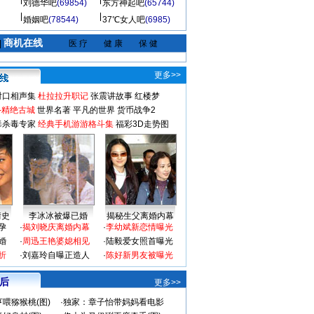
刘德华吧
(69854)
东方神起吧
(65744)
婚姻吧
(78544)
37℃女人吧
(6985)
商机在线
|
医 疗
健 康
保 健
更多>>
对口相声集
杜拉拉升职记
张震讲故事
红楼梦
-精绝古城
世界名著
平凡的世界
货币战争2
毒杀毒专家
经典手机游游格斗集
福彩3D走势图
情史
李冰冰被爆已婚
揭秘生父离婚内幕
孕
·
揭刘晓庆离婚内幕
·
李幼斌新恋情曝光
婚
·
周迅王艳婆媳相见
·
陆毅爱女照首曝光
折
·
刘嘉玲自曝正造人
·
陈好新男友被曝光
 后
更多>>
喂猕猴桃(图)
·
独家：章子怡带妈妈看电影