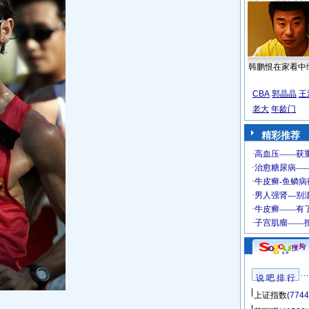
韩鹏恨在家看中
CBA
郭晶晶
王
老大
年龄门
精彩推荐
说 吧 排 行
上证指数
(7744