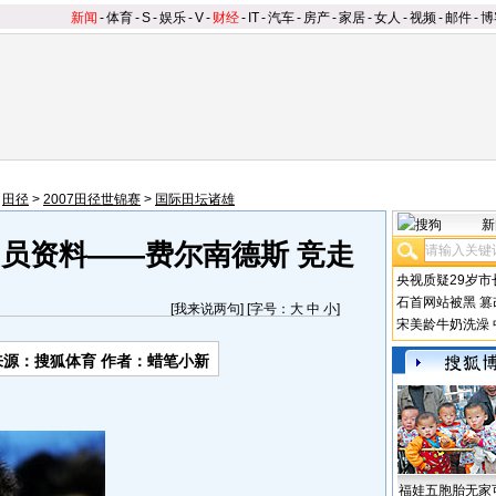
新闻
-
体育
-
S
-
娱乐
-
V
-
财经
-
IT
-
汽车
-
房产
-
家居
-
女人
-
视频
-
邮件
-
博
>
田径
>
2007田径世锦赛
>
国际田坛诸雄
新
动员资料——费尔南德斯 竞走
央视质疑29岁市
石首网站被黑
篡
[
我来说两句
] [字号：
大
中
小
]
宋美龄牛奶洗澡
来源：搜狐体育 作者：蜡笔小新
福娃五胞胎无家