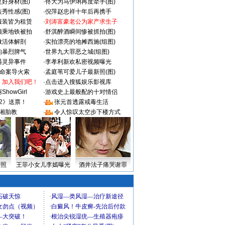
好身材(图)
·
佟大为马伊琍再度牵手(图)
秀性感(图)
·
倪萍赵忠祥十年后再携手
服装皆为租赁
·
刘涛富豪老公为家产求生子
颜乘地铁被拍
·
舒淇醉酒瞬间惨被抓拍(图)
做活体解剖
·
实拍漂亮的地摊西施(组图)
的暴烈脾气
·
世界九大罪恶之城(组图)
遇灵异事件
·
李孝利新欢私密视频曝光
成命案导火索
·
孟庭苇可爱儿子最新照(图)
：加入我们吧！
·
点击进入搜狐娱乐影视库
howGirl
·
游戏史上最般配的十对情侣
2》送票！
·
张元首透露戒毒生活
湘胎教
·
令人惊叹太空步下楼方式
密照
王菲小女儿李嫣曝光
酒井法子痛哭谢罪