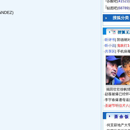
苏醒吧
(41523)
贴图吧
(68789)
áNDEZ)
搜狐分类
·
听评书
|
郭德纲
·
听小说
|
鬼吹灯1
·
共享区
|
手机病
揭田壮壮徐帆
·
赵薇被爆已经怀
·
李宇春爆遭母逼
·
圣诞节明信片八
茶 余 饭
·
何炅获地产大亨