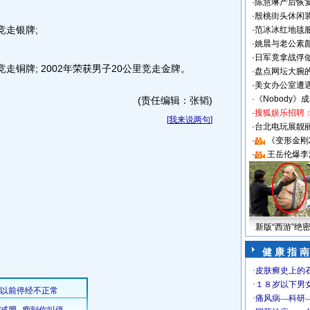
·
陈慧琳产后恢复
·
殷桃街头休闲装
竞走银牌;
·
范冰冰红地毯
·
姚晨与老公素
·
日军竟拿战俘
竞走铜牌; 2002年荣获男子20公里竞走金牌。
·
盘点网坛大腕
·
美女办公室遭
·
《Nobody》
(责任编辑：张韬)
·
搜狐娱乐招聘
[
我来说两句
]
·
台北电玩展靓丽S
·
《变形金刚
·
王岳伦爆李
新版“西游”绝
健 康 指 南