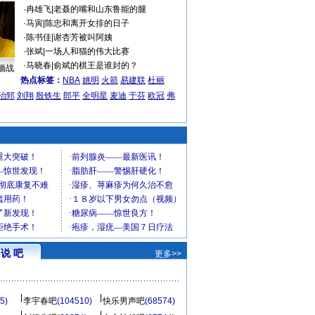
·
冉雄飞
|
老聂的嘴和山东鲁能的腿
·
马寅
|
陈忠和离开女排的日子
·
陈书佳
|
谢杏芳被叫阿姨
·
张斌
|
一场人和猫的伟大比赛
·
马晓春
|
俞斌的棋王是谁封的？
缅战
热点标签：
NBA
姚明
火箭
易建联
杜丽
治郅
刘翔
殷铁生
郎平
全明星
麦迪
于芬
欧冠
弗
说 吧
更多>>
5)
李宇春吧
(104510)
快乐男声吧
(68574)