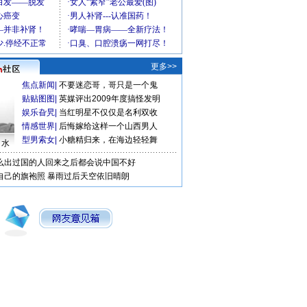
更多>>
焦点新闻
|
不要迷恋哥，哥只是一个鬼
贴贴图图
|
英媒评出2009年度搞怪发明
娱乐旮旯
|
当红明星不仅仅是名利双收
情感世界
|
后悔嫁给这样一个山西男人
型男索女
|
小糖精归来，在海边轻轻舞
口水
么出过国的人回来之后都会说中国不好
自己的旗袍照
暴雨过后天空依旧晴朗