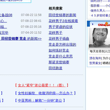
相关搜索
备战08
田径世锦赛的新闻
07-08-22 11:58
...
花样男子2在线观看
07-08-22 08:41
...
男子肾虚的症状
07-08-22 05:16
练完毕
花样男子
07-04-20 11:52
于
田径世锦赛 竞走
的新闻>>
花样男子插曲
竞走是怎样出现的
如何练好竞走
每天在吞别人
竞走是什么意思
漂在海外
|
为什
斯诺克世锦赛
型男索女
|
晒晒
田径跑道