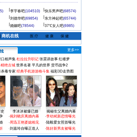
5)
李宇春吧
(104510)
快乐男声吧
(68574)
刘德华吧
(69854)
东方神起吧
(65744)
婚姻吧
(78544)
37℃女人吧
(6985)
商机在线
|
医 疗
健 康
保 健
更多>>
对口相声集
杜拉拉升职记
张震讲故事
红楼梦
-精绝古城
世界名著
平凡的世界
货币战争2
毒杀毒专家
经典手机游游格斗集
福彩3D走势图
情史
李冰冰被爆已婚
揭秘生父离婚内幕
孕
·
揭刘晓庆离婚内幕
·
李幼斌新恋情曝光
婚
·
周迅王艳婆媳相见
·
陆毅爱女照首曝光
折
·
刘嘉玲自曝正造人
·
陈好新男友被曝光