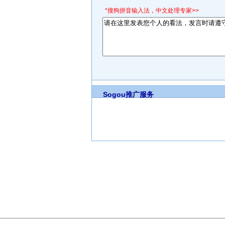
*搜狗拼音输入法，中文处理专家>>
Sogou推广服务