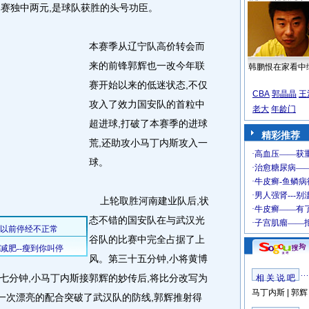
赛独中两元,是球队获胜的头号功臣。
本赛季从辽宁队高价转会而
来的前锋郭辉也一改今年联
韩鹏恨在家看中
赛开始以来的低迷状态,不仅
CBA
郭晶晶
王
攻入了效力国安队的首粒中
老大
年龄门
超进球,打破了本赛季的进球
精彩推荐
荒,还助攻小马丁内斯攻入一
球。
上轮取胜河南建业队后,状
态不错的国安队在与武汉光
谷队的比赛中完全占据了上
风。第三十五分钟,小将黄博
七分钟,小马丁内斯接郭辉的妙传后,将比分改写为
相 关 说 吧
马丁内斯
|
郭辉
过一次漂亮的配合突破了武汉队的防线,郭辉推射得