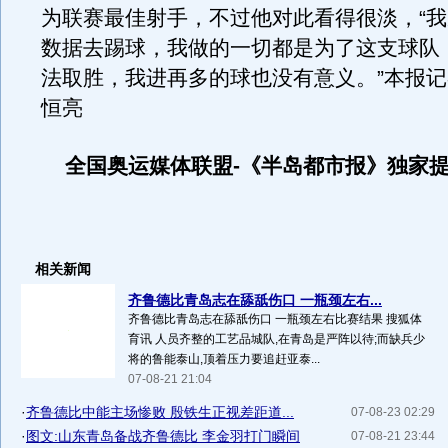
为联赛最佳射手，不过他对此看得很淡，“
数据去踢球，我做的一切都是为了这支球队
法取胜，我进再多的球也没有意义。”本报记者
恒亮
全国奥运媒体联盟-《半岛都市报》独家
相关新闻
齐鲁德比青岛志在舔舐伤口 一瓶颈左右...
齐鲁德比青岛志在舔舐伤口 一瓶颈左右比赛结果 搜狐体
育讯 人员齐整的工艺品城队,在青岛是严阵以待;而缺兵少
将的鲁能泰山,顶着压力要追赶亚泰...
07-08-21 21:04
·
齐鲁德比中能主场惨败 殷铁生正视差距道...
07-08-23 02:29
·
图文:山东青岛备战齐鲁德比 李金羽打门瞬间
07-08-21 23:44