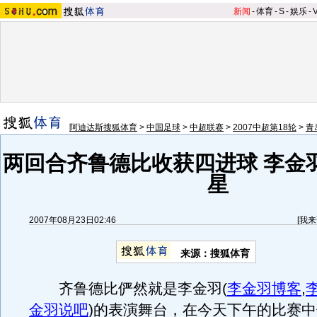
新闻
-
体育
-
S
-
娱乐
-
阿迪达斯搜狐体育
>
中国足球
>
中超联赛
>
2007中超第18轮
>
青
两回合齐鲁德比收获四进球 李金
星
2007年08月23日02:46
[
我来
来源：搜狐体育
齐鲁德比俨然就是李金羽
(
李金羽博客
,
金羽说吧
)
的表演舞台，在今天下午的比赛中