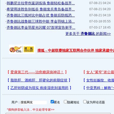
·
韩鹏尼古拉带伤返训练场 鲁能轻松备战齐...
07-08-21 04:24
·
希望用连胜告别低谷 鲁能发兵青岛备战齐...
07-08-21 04:20
·
齐鲁德比三线对比中能占优 鲁能后防线恐...
07-08-21 04:19
·
齐鲁德比战鲁能三球胜中能 李金羽锦上添...
07-03-18 05:55
·
齐鲁德比李金羽星光闪耀 07首球宣告射手...
07-03-17 18:45
更多关于
齐鲁德比
的新闻>>
搜狐 - 中超联赛独家互联网合作伙伴 独家承建
用户：
匿名
隐藏地址
设为辩论话题
*搜狗拼音输入法，中文处理专家>>