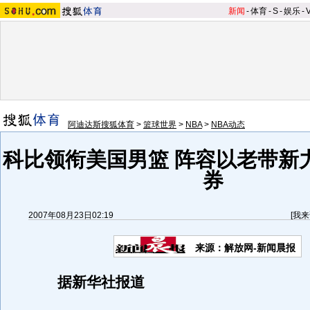
新闻
-
体育
-
S
-
娱乐
-
阿迪达斯搜狐体育
>
篮球世界
>
NBA
>
NBA动态
科比领衔美国男篮 阵容以老带新
券
2007年08月23日02:19
[
我来
来源：解放网-新闻晨报
据新华社报道