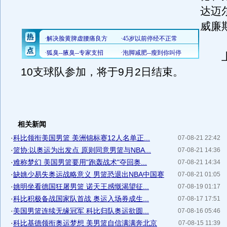
达迈
威廉
上
10支球队参加，将于9月2日结束。
相关新闻
·
科比领衔美国男篮 美洲锦标赛12人名单正...
07-08-21 22:42
·
篮协:以奥运为出发点 原则同意男篮与NBA...
07-08-21 14:36
·
难称梦幻 美国男篮要用"跑轰战术"夺回奥...
07-08-21 14:34
·
缺姚少易失奥运战略意义 男篮恐退出NBA中国赛
07-08-21 01:05
·
姚明坐看德国狂屠男篮 诺天王感慨渴望征...
07-08-19 01:17
·
科比积极备战国家队首战 奥运入场券成生...
07-08-17 17:51
·
美国男篮连续无缘冠军 科比归队奥运欲圆...
07-08-16 05:46
·
科比基德领衔奥运梦想 美男篮自信满满奔北京
07-08-15 11:39