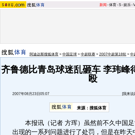
新闻
-
体育
-
S
-
娱乐
-
阿迪达斯搜狐体育
>
中国足球
>
中超联赛
>
2007中超第18轮
>
中
齐鲁德比青岛球迷乱砸车 李玮峰
殴
2007年08月23日05:07
[
我来说
来源：搜狐体育
本报讯（记者 方珲）虽然前不久中国足
出现的一系列问题进行了处罚，但是在昨天中