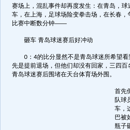
赛场上，混乱事件却再度发生：在青岛，球
车，在上海，足球场险变拳击场，在长春，
比赛中断数分钟——
砸车 青岛球迷赛后好冲动
0：4的比分显然不是青岛球迷所希望看
先是提前退场，但他们却没有回家，三四百
青岛球迷赛后围堵在天台体育场外围。
首先
队球
车，
巴被
瓶子