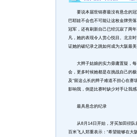
要说本届世锦赛最没有悬念的冠军
巴耶娃不会也不可能让这枚金牌旁落
冠军，还有刷新自己已经沉寂了两年
凡，她的表现令人赏心悦目。北京时间
证她的破纪录之跳如何成为大阪最美
大辫子姑娘的实力毋庸置疑，每次
会，更多时候她都是在挑战自己的极
及“留这么长的辫子难道不担心在赛
影响我，倒是比赛时缺少对手让我感
最具悬念的纪录
从8月14日开始，牙买加田径队
百米飞人郑重表示：“希望能够在大