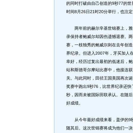
的同时打破由自己创造的9秒77的世
时间8月26日21时20分举行，也
两年前的赫尔辛基世锦赛上，雅典
录保持者鲍威尔却因伤遗憾退赛。两
赛，一枝独秀的鲍威尔则在去年创造
界纪录。但进入2007年，牙买加
幸好，经历过复出最初的低迷后，鲍
站和斯德哥尔摩站比赛中，他接连获
关。与此同时，田径王国美国再次诞
奖赛中跑出9秒76，比世界纪录还快了
秒，因而未被国际田联承认。在随后
好成绩。
从今年最好成绩来看，盖伊的9秒8
随其后。这次世锦赛将成为他们一决