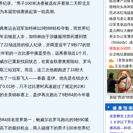
·
陈慧琳产后恢复
界纪录。”男子100米决赛被选在开赛第二天即北京
·
殷桃街头休闲装
注定为本届世锦赛掀起第一轮高潮。
·
范冰冰红地毯
·
姚晨与老公素
·
日军竟拿战俘
奥运会冠军加特林以9秒88轻松夺魁，而世界纪
·
盘点网坛大腕
年后物是人非，加特林由于涉嫌服用禁药遭到禁
·
美女办公室遭
·
《Nobody》
了22场连胜的惊人纪录，并两度追平了9秒77的世
·
搜狐娱乐招聘
人在年初的一次比赛中膝盖受伤，远离赛场近1个月。
·
台北电玩展靓丽S
·
《变形金刚
威尔已重新找回状态，在黄金联赛奥斯陆站、罗马
·
王岳伦爆李
取三站冠军。而且，这三次他都跑进了10秒大
生了一位新飞人——泰森·盖伊。他先是在锐步大
0.01秒，只不过比赛时风速超过了规定的2米/
的全美锦标赛上，盖伊再次跑出了9秒84的今年最
新版“西游”绝
健 康 指 南
4排名世界第一，鲍威尔在罗马跑出的9秒90紧
高下的最好机会，两人碰撞下的男子100米世界纪