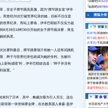
苏醒吧
(41523)
贴图吧
(68789)
，非女子撑竿跳高莫属，因为“撑竿跳女皇”伊辛
搜狐分类
。而曾经20次打破世界纪录的她，目标不仅仅是
的世界纪录。而站上赛场，伊辛巴耶娃不仅实力超
8月28日18时30分开始的女子撑竿跳决赛，将见
·
听评书
|
郭德纲
丽的风景。
·
听小说
|
鬼吹灯1
·
共享区
|
手机病
比赛到最后，撑竿跳赛场只有她一人还有试跳机
限，辫子与世界纪录也就成为她的专利。当被问
场上影响成绩”时，伊辛巴耶娃说道：“辫子并没有
到寂寞。”
揭田壮壮徐帆
·
赵薇被爆已经怀
·
李宇春爆遭母逼
·
圣诞节明信片八
茶 余 饭
就来到了日本，其中，鲍威尔最为引人关注。这位
阪获得第一块世锦赛金牌，在击败美国人泰森·盖伊
·
何炅获地产大亨