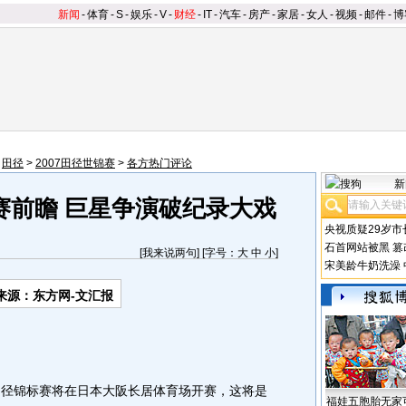
新闻
-
体育
-
S
-
娱乐
-
V
-
财经
-
IT
-
汽车
-
房产
-
家居
-
女人
-
视频
-
邮件
-
博
>
田径
>
2007田径世锦赛
>
各方热门评论
新
赛前瞻 巨星争演破纪录大戏
央视质疑29岁市
石首网站被黑
篡
[
我来说两句
] [字号：
大
中
小
]
宋美龄牛奶洗澡
来源：东方网-文汇报
界田径锦标赛将在日本大阪长居体育场开赛，这将是
福娃五胞胎无家