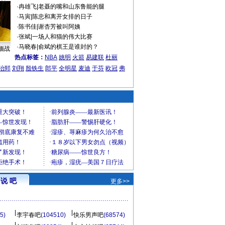
·
冉雄飞
|
老聂的嘴和山东鲁能的腿
·
马寅
|
陈忠和离开女排的日子
·
陈书佳
|
谢杏芳被叫阿姨
·
张斌
|
一场人和猫的伟大比赛
·
马晓春
|
俞斌的棋王是谁封的？
缅战
热点标签：
NBA
姚明
火箭
易建联
杜丽
治郅
刘翔
殷铁生
郎平
全明星
麦迪
于芬
欧冠
弗
说 吧
更多>>
5)
李宇春吧
(104510)
快乐男声吧
(68574)