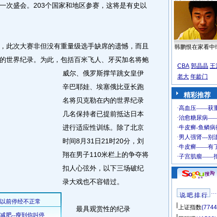
一次盛会。203个国家和地区参赛，这将是有史以
此次大赛非但没有重量级选手缺席的遗憾，而且
韩鹏恨在家看中
的世界纪录。
为此，包括百米飞人、牙买加名将鲍
CBA
郭晶晶
王
威尔、俄罗斯撑竿跳女皇伊
老大
年龄门
辛巴耶娃、埃塞俄比亚长跑
精彩推荐
名将贝克勒在内的世界纪录
几名保持者已提前抵达日本
进行适应性训练。除了北京
时间8月31日21时20分，刘
翔在男子110米栏上的争夺将
扣人心弦外，以下三场破纪
录大戏也不容错过。
说 吧 排 行
上证指数
(7744
最具观赏性的纪录