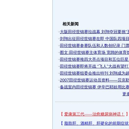
相关新闻
·
大阪田径世锦赛拉战幕 刘翔夺冠要挑“五.
·
刘翔出征田径世锦赛在即 中国队四项目冲
·
田径世锦赛参赛队伍和人数创纪录 门票销
·
图文:田径世锦赛主体育场 宽阔的体育
·
田径世锦赛推四大亮点项目和五位巨星 刘
·
田径世锦赛即将开战 “飞人”大战有望打..
·
田径世锦赛组委会推出特刊 刘翔成为
·
2007田径世锦赛运动员资料——贝克勒
·
备战室内田径世锦赛 伊辛巴耶娃用比
更