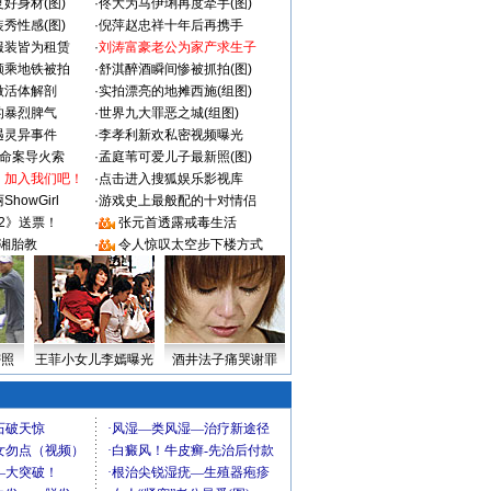
好身材(图)
·
佟大为马伊琍再度牵手(图)
秀性感(图)
·
倪萍赵忠祥十年后再携手
服装皆为租赁
·
刘涛富豪老公为家产求生子
颜乘地铁被拍
·
舒淇醉酒瞬间惨被抓拍(图)
做活体解剖
·
实拍漂亮的地摊西施(组图)
的暴烈脾气
·
世界九大罪恶之城(组图)
遇灵异事件
·
李孝利新欢私密视频曝光
成命案导火索
·
孟庭苇可爱儿子最新照(图)
：加入我们吧！
·
点击进入搜狐娱乐影视库
howGirl
·
游戏史上最般配的十对情侣
2》送票！
·
张元首透露戒毒生活
湘胎教
·
令人惊叹太空步下楼方式
密照
王菲小女儿李嫣曝光
酒井法子痛哭谢罪