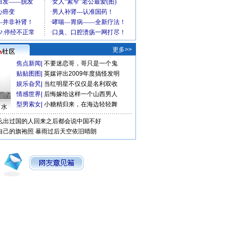
更多>>
焦点新闻
|
不要迷恋哥，哥只是一个鬼
贴贴图图
|
英媒评出2009年度搞怪发明
娱乐旮旯
|
当红明星不仅仅是名利双收
情感世界
|
后悔嫁给这样一个山西男人
型男索女
|
小糖精归来，在海边轻轻舞
口水
么出过国的人回来之后都会说中国不好
自己的旗袍照
暴雨过后天空依旧晴朗