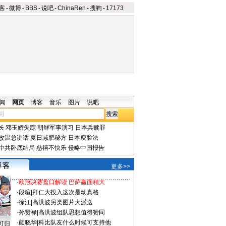
客
-
微博
-
BBS
-
说吧
-
ChinaRen
-
搜狗
-
17173
闻
网页
博客
音乐
图片
说吧
长
邓玉娇失踪
朝鲜军事演习
日本兵赎罪
改温总讲话
夏日减肥秘方
日本瘦脸法
中共卧底结局
慈禧不快乐
侵略中国报告
更多>>
·
欧冠决赛盘口解读 巴萨赢面稍大
·
段暄
|
拜仁大投入这次是动真格
·
徐江
|
高洪波另类图片大派送
·
孙贤禄
|
高洪波组队思想值得赞同
·
颜晓华
|
科比队友什么时候可支持他
可归