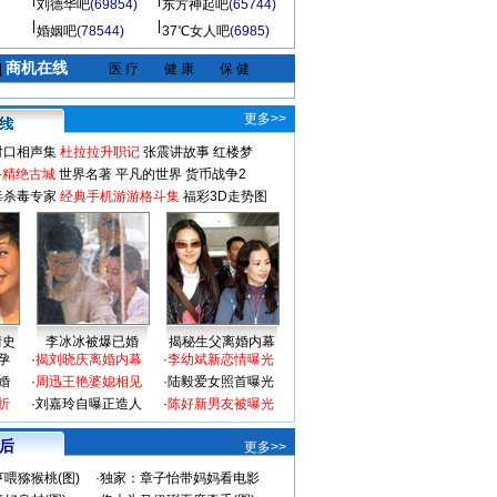
刘德华吧
(69854)
东方神起吧
(65744)
婚姻吧
(78544)
37℃女人吧
(6985)
商机在线
|
医 疗
健 康
保 健
更多>>
对口相声集
杜拉拉升职记
张震讲故事
红楼梦
-精绝古城
世界名著
平凡的世界
货币战争2
毒杀毒专家
经典手机游游格斗集
福彩3D走势图
情史
李冰冰被爆已婚
揭秘生父离婚内幕
孕
·
揭刘晓庆离婚内幕
·
李幼斌新恋情曝光
婚
·
周迅王艳婆媳相见
·
陆毅爱女照首曝光
折
·
刘嘉玲自曝正造人
·
陈好新男友被曝光
 后
更多>>
喂猕猴桃(图)
·
独家：章子怡带妈妈看电影