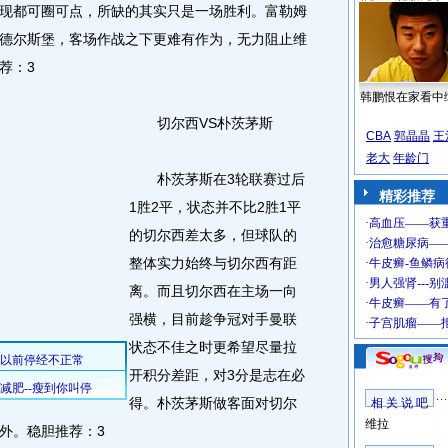
现都可圈可点，所缺的其实只是一场胜利。富勒姆
德尔斯堡，客场作战之下更难有作为，无力阻止维
荐：3
韩鹏恨在家看中
切尔西VS朴茨茅斯
CBA
郭晶晶
王
老大
年龄门
朴茨茅斯在3轮联赛过后
精彩推荐
1胜2平，状态并不比2胜1平
的切尔西差太多，但球队的
整体实力始终与切尔西有距
离。而且切尔西在主场一向
强横，目前趁争冠对手曼联
状态不佳之时更希望尽量拉
开积分差距，对3分是志在必
得。朴茨茅斯做客面对切尔
相 关 说 吧
维拉
外。稳胆推荐：3