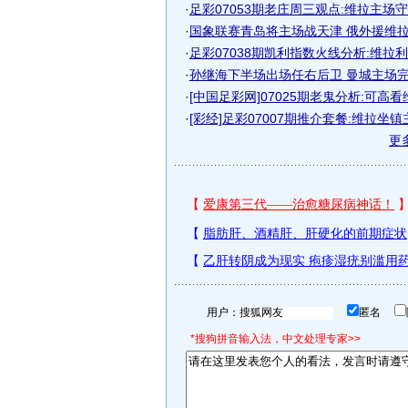
·
足彩07053期老庄周三观点:维拉主场守和 
·
国象联赛青岛将主场战天津 俄外援维拉接
·
足彩07038期凯利指数火线分析:维拉
·
孙继海下半场出场任右后卫 曼城主场完败
·
[中国足彩网]07025期老鬼分析:可高
·
[彩经]足彩07007期推介套餐:维拉坐
更
用户：
匿名
*搜狗拼音输入法，中文处理专家>>