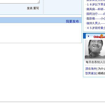
我要发布
每天在吞别人
漂在海外
|
为什
型男索女
|
晒晒