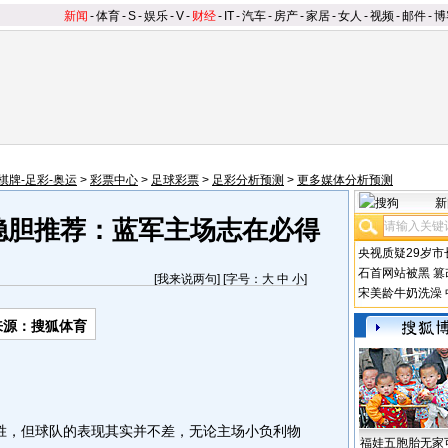
新闻
-
体育
-
S
-
娱乐
-
V
-
财经
-
IT
-
汽车
-
房产
-
家居
-
女人
-
视频
-
邮件
-
博
棋牌-足彩-奥运
>
彩票中心
>
足球彩票
>
足彩分析预测
>
更多媒体分析预测
新
7期稳胆推荐：蓝军主场志在必得
央视质疑29岁市
石首网站被黑
篡
[
我来说两句
] [字号：
大
中
小
]
宋美龄牛奶洗澡
来源：搜狐体育
，但球队的表现其实并不差，无论主场小负利物
福娃五胞胎无家