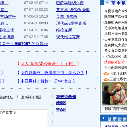
...
巴萨再碰切尔西
茶 余 饭
07-08-08 07:14
...
董方卓 切尔西 曼联
07-07-16 03:23
·
何炅获地产大亨
利主场防平
英超 切尔西
07-06-09 10:10
·
陈慧琳产后恢复
·
殷桃街头休闲装
...
现代suv维拉克斯
07-04-30 08:03
·
范冰冰红地毯
看维拉主场
维拉克斯
07-04-19 16:06
·
姚晨与老公素
镇主场博胆
现代维拉克斯
07-02-01 17:35
·
日军竟拿战俘
多关于
足彩07057
的新闻>>
·
盘点网坛大腕
·
美女办公室遭
·
《Nobody》
·
搜狐娱乐招聘
·
台北电玩展靓丽S
·
《变形金刚
·
王岳伦爆李
我来说两句
隐藏地址
设为辩论话题
精华区
新版“西游”绝
辩论区
健 康 指 南