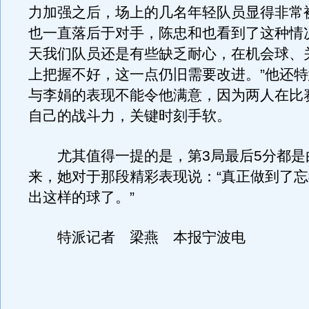
力加强之后，场上的几名年轻队员显得非常
也一直落后于对手，陈忠和也看到了这种情
天我们队员还是有些缺乏耐心，在机会球、
上把握不好，这一点仍旧需要改进。”他还
与李娟的表现不能令他满意，因为两人在比
自己的战斗力，关键时刻手软。
尤其值得一提的是，第3局最后5分都是
来，她对于那段精彩表现说：“真正做到了
出这样的球了。”
特派记者 梁燕 本报宁波电