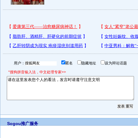
用户：
匿名
隐藏地址
设为辩论话题
*搜狗拼音输入法，中文处理专家>>
Sogou推广服务