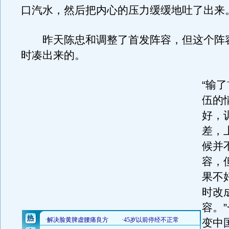
口汽水，然后把内心的压力缓缓地吐了出来
昨天陈忠和调整了首发阵容，但这个阵
时凑出来的。
“输
伍的
好，
差，
候并
容，
果不
时改
容。
变中