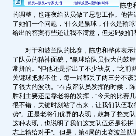
陈忠
的调整，也连夜给队员做了思想工作。他告
了她们一个问题，‘什么是赢球，什么是输球
给出的答案有些还让我不满意，但起码她们
对于和波兰队的比赛，陈忠和整体表示
了队员的精神面貌，“赢球给队员很大的鼓
常拼的。”但他还是指出了不少缺点，“之前
关键球把握不住，每一局都丢了两三分不该
了很大的波动。”在点评队员发挥的时候，
胜利主要还是靠老将的发挥，“今天的比赛
很不错，关键时刻站了出来，让我们队伍取
势”。正是老将们优异的表现，鼓舞了整支队
这种表现，也说明了我们这支队伍还是很拼
志上输给对手”。但是，第4局的比赛波兰队