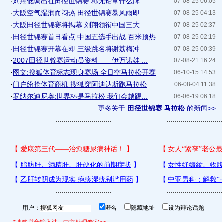
·
刘翔低调出征田径世锦赛 称无论拿什么牌...
07-08-25 06:05
·
大阪空气湿润而闷热 田径世锦赛暴风雨即...
07-08-25 04:13
·
大阪田径世锦赛将揭幕 刘翔领衔中国三大...
07-08-25 02:37
·
田径世锦赛首日看点:中国五选手出战 百米预热
07-08-25 02:19
·
田径世锦赛开幕在即 三级跳名将谢荔梅冲...
07-08-25 00:39
·
2007田径世锦赛运动员资料——伊万诺娃 ...
07-08-21 16:24
·
图文:搜狐体育标志现身赛场 全日空马拉松开赛
06-10-15 14:53
·
门户纷抢体育商机 搜狐穿阿迪达斯跑马拉松
06-08-04 11:38
·
罗纳尔迪尼奥:世界杯是马拉松 我们会越踢...
06-06-19 06:18
更多关于
田径世锦赛 马拉松
的新闻>>
用户：
匿名
隐藏地址
设为辩论话题