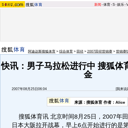
新闻
-
体育
-
S
-
娱乐
-
阿迪达斯搜狐体育
>
综合体育
>
田径
>
2007田径世锦赛
>
世锦赛
快讯：男子马拉松进行中 搜狐体
金
2007年08月25日06:04
[
我来说
来源：搜狐体育 作者：Alice
搜狐体育讯 北京时间8月25日，2007年
日本大阪拉开战幕，早上6点开始进行的是