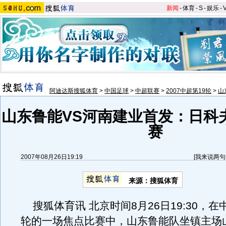
新闻
-
体育
-
S
-
娱乐
-
阿迪达斯搜狐体育
>
中国足球
>
中超联赛
>
2007中超第19轮
>
山
山东鲁能VS河南建业首发：日科
赛
2007年08月26日19:19
[
我来说两句
来源：搜狐体育
搜狐体育讯 北京时间8月26日19:30，在
轮的一场焦点比赛中，山东鲁能队坐镇主场