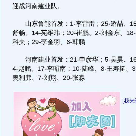
迎战河南建业队。
山东鲁能首发：1-李雷雷；25-矫喆、15
舒畅、14-苑维玮；20-崔鹏、2-刘金东、18
科夫；29-李金羽、6-韩鹏
河南建业首发：21-申彦华；5-吴昊、16
4-赵鹏、17-李昭南；10-陆峰、8-王寿挺、3
奥利弗、7-刘翔、20-张淼
[
我来