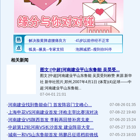
相关新闻
图文:[中超]河南建业平山东鲁能 吴昊受...
图文:[中超]河南建业平山东鲁能 吴昊受到称赞 来源:新华
社 新华社照片,郑州,2007年4月1日 (体育)(4)足球――中
超:河南建业平山东鲁能...
07-04-01 21:01
·
河南建业找到鲁能命门 首发阵容门文峰心...
07-08-26 01:35
·
上海申花VS河南建业首发:洋枪主宰比赛演对决
07-08-22 19:40
·
河南建业VS陕西首发 李毅再回替补席戈麦...
07-06-20 15:24
·
中超第12轮河南VS长沙首发 建业阵容大变...
07-05-27 15:33
·
城南一和VS山东鲁能首发:韩鹏吕征搭档前锋线
07-05-23 18:03