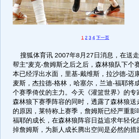
1
2
3
4
下一页
搜狐体育讯 2007年8月27日消息，在送
帮主”麦克-詹姆斯之后之后，森林狼队下个
本已经浮出水面，里基-戴维斯，拉沙德-迈
麦斯，杰拉德-格林，哈塞尔，兰迪-福耶将
个赛季倚仗的主力。今天《灌篮世界》的专
森林狼下赛季阵容的同时，透露了森林狼送
的原因，莱特称上赛季，詹姆斯已经严重影
福耶的成长，在森林狼阵容日益追求年轻化
掉詹姆斯，为新人成长腾出空间是必然的措