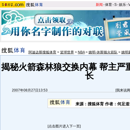
新闻
-
体育
-
S
-
娱乐
-
阿迪达斯搜狐体育
>
篮球世界
>
NBA
>
姚明-休斯顿火箭队
>
姚明
揭秘火箭森林狼交换内幕 帮主严
长
2007年08月27日13:53
[
我来说
来源：搜狐体育 作者：何足道
[点击图片进入下一页]