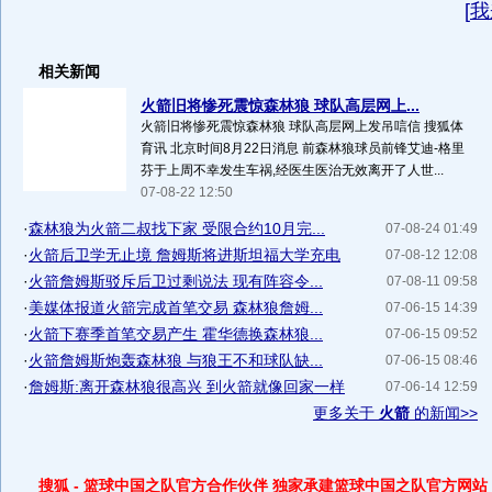
[
我
相关新闻
火箭旧将惨死震惊森林狼 球队高层网上...
火箭旧将惨死震惊森林狼 球队高层网上发吊唁信 搜狐体
育讯 北京时间8月22日消息 前森林狼球员前锋艾迪-格里
芬于上周不幸发生车祸,经医生医治无效离开了人世...
07-08-22 12:50
·
森林狼为火箭二叔找下家 受限合约10月完...
07-08-24 01:49
·
火箭后卫学无止境 詹姆斯将进斯坦福大学充电
07-08-12 12:08
·
火箭詹姆斯驳斥后卫过剩说法 现有阵容令...
07-08-11 09:58
·
美媒体报道火箭完成首笔交易 森林狼詹姆...
07-06-15 14:39
·
火箭下赛季首笔交易产生 霍华德换森林狼...
07-06-15 09:52
·
火箭詹姆斯炮轰森林狼 与狼王不和球队缺...
07-06-15 08:46
·
詹姆斯:离开森林狼很高兴 到火箭就像回家一样
07-06-14 12:59
更多关于
火箭
的新闻>>
搜狐 - 篮球中国之队官方合作伙伴 独家承建篮球中国之队官方网站