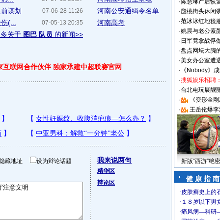
·
陈慧琳产后恢复
提前谋划
河南公安通缉令名单
07-06-28 11:26
·
殷桃街头休闲装
·
范冰冰红地毯
...
河南高考
07-05-13 20:35
·
姚晨与老公素
更多关于
图巴 队员
的新闻>>
·
日军竟拿战俘
·
盘点网坛大腕
·
美女办公室遭
独家互联网合作伙伴 独家承建中超联赛官网
·
《Nobody》
·
搜狐娱乐招聘
·
台北电玩展靓丽S
·
《变形金刚
·
王岳伦爆李
我来说两句
隐藏地址
设为辩论话题
新版“西游”绝
精华区
健 康 指 南
辩论区