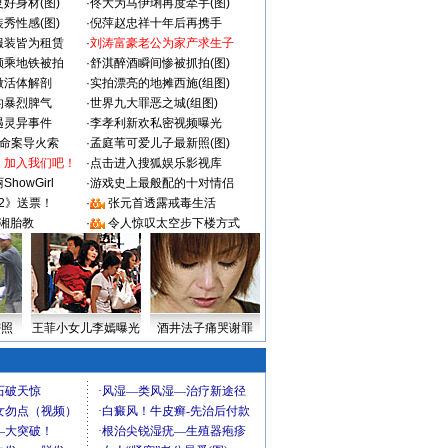
好身材(图)
·
佟大为马伊琍再度牵手(图)
秀性感(图)
·
倪萍赵忠祥十年后再携手
服装皆为租赁
·
刘涛富豪老公为家产求生子
颜乘地铁被拍
·
舒淇醉酒瞬间惨被抓拍(图)
做活体解剖
·
实拍漂亮的地摊西施(组图)
的暴烈脾气
·
世界九大罪恶之城(组图)
遇灵异事件
·
李孝利新欢私密视频曝光
成命案导火索
·
孟庭苇可爱儿子最新照(图)
：加入我们吧！
·
点击进入搜狐娱乐影视库
howGirl
·
游戏史上最般配的十对情侣
2》送票！
·
张元首透露戒毒生活
湘胎教
·
令人惊叹太空步下楼方式
密照
王菲小女儿李嫣曝光
酒井法子痛哭谢罪