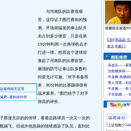
与河南队的比赛很艰
苦，这印证了图巴赛前的预
测。开场就猛攻的泰山队并
韩鹏恨在家看中
未占到多少便宜，只是在第
CBA
郭晶晶
王
19分钟利用一次角球机会才
老大
年龄门
打进一球。然而这个进球却
精彩推荐
激起了河南队的比赛欲望，
顽强的防守让泰山队多数时
间里无计可施。“对手有备而
来，90分钟的比赛踢得很有
战术素养。”图巴给予了对手
很高的评价。
那漫无目的的传球，看着边路球员一次又一次的
说 吧 排 行
上证指数
(7744
瓶踢飞。但或许他急躁的情绪感染了队员，直到比