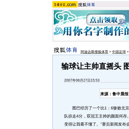
阿迪达斯搜狐体育
>
中国足球
输球让主帅直摇头 
2007年08月27日15:53
来源：鲁中晨报
图巴经历了一个比1：6惨败北京
队掠走4分，双冠王主帅的颜面何存
变得让我看不懂了。”赛后新闻发布