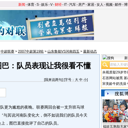
新闻
-
体育
-
S
-
娱乐
-
V
-
财经
-
IT
-
汽车
-
房产
-
家居
-
女人
-
视频
-
邮件
-
博
>
中超联赛
>
2007中超第19轮
>
山东鲁能VS河南四五
>
最新动态
新
图巴：队员表现让我很看不懂
央视质疑29岁市
石首网站被黑
篡
[
我来说两句
] [字号：
大
中
小
]
宋美龄牛奶洗澡
队更为尴尬的夜晚。联赛两回合被一支升班马球
。“与其说河南队变化大，倒不如说我们的队员今天
会上，图巴直接批评了自己的队员。
福娃五胞胎无家