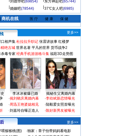
刘德华吧
(69854)
东方神起吧
(65744)
婚姻吧
(78544)
37℃女人吧
(6985)
商机在线
|
医 疗
健 康
保 健
更多>>
对口相声集
杜拉拉升职记
张震讲故事
红楼梦
-精绝古城
世界名著
平凡的世界
货币战争2
毒杀毒专家
经典手机游游格斗集
福彩3D走势图
情史
李冰冰被爆已婚
揭秘生父离婚内幕
孕
·
揭刘晓庆离婚内幕
·
李幼斌新恋情曝光
婚
·
周迅王艳婆媳相见
·
陆毅爱女照首曝光
折
·
刘嘉玲自曝正造人
·
陈好新男友被曝光
 后
更多>>
喂猕猴桃(图)
·
独家：章子怡带妈妈看电影