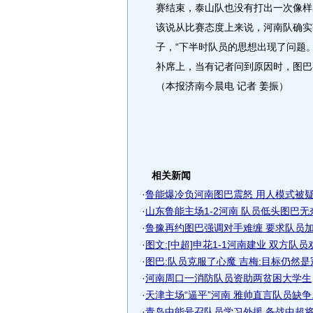
赛结束，泰山队也没有打出一次像样
该说从比赛态度上来说，河南队确实
子，“下半时队员的思想出现了问题
补席上，当有记者问到原因时，图巴
（本报济南今晨电 记者 姜振）
相关新闻
·
鲁能爆冷负河南图巴震怒 用人模式被
·
山东鲁能主场1-2河南 队员低头图巴无奈
·
鲁豫再约图巴强调对手难缠 要求队员加强
·
图文:[中超]申花1-1河南建业 双方队员
·
图巴:队员克服了心魔 吉梅:目标仍然是
·
河南周口一消防队员资助两贫困大学生
·
天津主场“逼平”河南 雅帅直言队员缺争..
·
青岛中能号召队员学习外援 备战中超将热