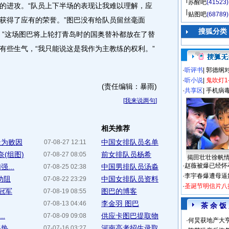
苏醒吧
(41523)
的进攻。“队员上下半场的表现让我难以理解，应
贴图吧
(68789)
获得了应有的荣誉。”图巴没有给队员留丝毫面
搜狐分类
。”这场图巴将上轮打青岛时的国奥替补都放在了替
有些生气，“我只能说这是我作为主教练的权利。”
·
听评书
|
郭德纲
·
听小说
|
鬼吹灯1
(责任编辑：暴雨)
·
共享区
|
手机病
[
我来说两句
]
相关推荐
疑为败因
中国女排队员名单
07-08-27 12:11
(组图)
前女排队员杨希
07-08-27 08:05
揭田壮壮徐帆
·
赵薇被爆已经怀
...
中国男排队员汤淼
07-08-25 02:38
·
李宇春爆遭母逼
劝阻
中国女排队员资料
07-08-22 23:29
·
圣诞节明信片八
冠军
图巴的博客
07-08-19 08:55
李金羽 图巴
07-08-13 04:46
茶 余 饭
.
供应卡图巴提取物
07-08-09 09:08
·
何炅获地产大亨
...
河南高考招生录取
07-07-16 03:27