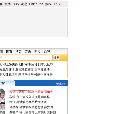
客
-
微博
-
BBS
-
说吧
-
ChinaRen
-
搜狗
-
17173
闻
网页
博客
音乐
图片
说吧
长
邓玉娇失踪
朝鲜军事演习
日本兵赎罪
改温总讲话
夏日减肥秘方
日本瘦脸法
中共卧底结局
慈禧不快乐
侵略中国报告
更多>>
·
欧冠决赛盘口解读 巴萨赢面稍大
·
段暄
|
拜仁大投入这次是动真格
·
徐江
|
高洪波另类图片大派送
·
孙贤禄
|
高洪波组队思想值得赞同
·
颜晓华
|
科比队友什么时候可支持他
可归