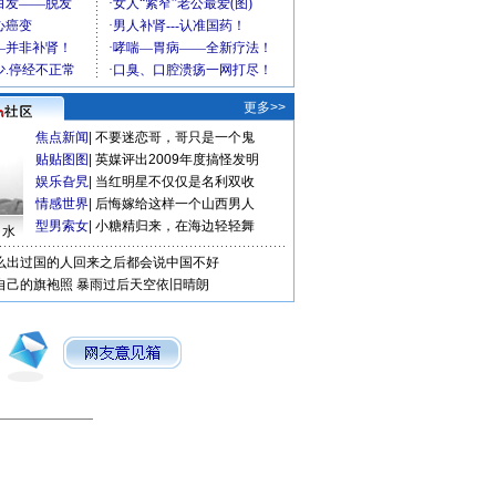
更多>>
焦点新闻
|
不要迷恋哥，哥只是一个鬼
贴贴图图
|
英媒评出2009年度搞怪发明
娱乐旮旯
|
当红明星不仅仅是名利双收
情感世界
|
后悔嫁给这样一个山西男人
型男索女
|
小糖精归来，在海边轻轻舞
口水
么出过国的人回来之后都会说中国不好
自己的旗袍照
暴雨过后天空依旧晴朗