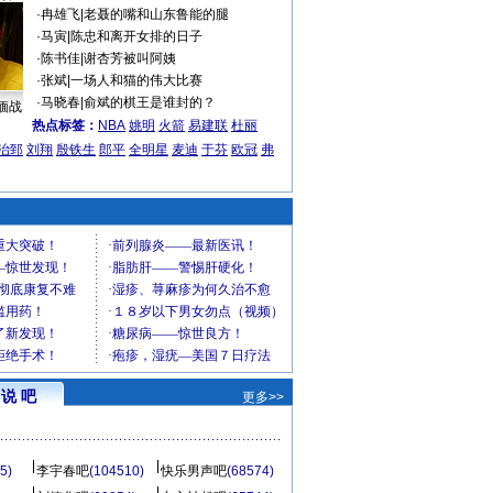
·
冉雄飞
|
老聂的嘴和山东鲁能的腿
·
马寅
|
陈忠和离开女排的日子
·
陈书佳
|
谢杏芳被叫阿姨
·
张斌
|
一场人和猫的伟大比赛
·
马晓春
|
俞斌的棋王是谁封的？
缅战
热点标签：
NBA
姚明
火箭
易建联
杜丽
治郅
刘翔
殷铁生
郎平
全明星
麦迪
于芬
欧冠
弗
说 吧
更多>>
5)
李宇春吧
(104510)
快乐男声吧
(68574)