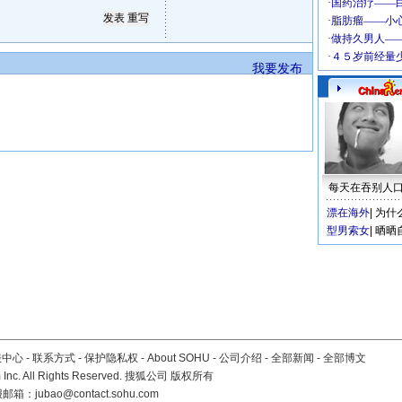
我要发布
每天在吞别人
漂在海外
|
为什
型男索女
|
晒晒
服中心
-
联系方式
-
保护隐私权
-
About SOHU
-
公司介绍
-
全部新闻
-
全部博文
Inc. All Rights Reserved. 搜狐公司
版权所有
报邮箱：
jubao@contact.sohu.com