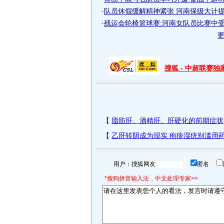
·
队员休假缓解精神紧张 河南保级大计
·
残运会轮椅篮球赛:河南女队员比赛中受伤(
搜狐 - 中超联赛
用户：
匿名
*搜狗拼音输入法，中文处理专家>>