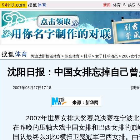
新闻
-
体育
-
S
-
娱乐
-
阿迪达斯搜狐体育
>
综合体育
>
排球
>
女子排球动态
>
2007女
沈阳日报：中国女排忘掉自己曾
2007年08月27日17:18
[
我来
来源：新华网
2007年世界女排大奖赛总决赛在宁波北
在昨晚的压轴大戏中国女排和巴西女排的巅
国队最终以3比0横扫卫冕冠军巴西女排。由