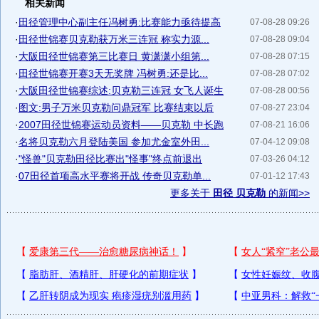
相关新闻
·
田径管理中心副主任冯树勇:比赛能力亟待提高
07-08-28 09:26
·
田径世锦赛贝克勒获万米三连冠 称实力源...
07-08-28 09:04
·
大阪田径世锦赛第三比赛日 黄潇潇小组第...
07-08-28 07:15
·
田径世锦赛开赛3天无奖牌 冯树勇:还是比...
07-08-28 07:02
·
大阪田径世锦赛综述:贝克勒三连冠 女飞人诞生
07-08-28 00:56
·
图文:男子万米贝克勒问鼎冠军 比赛结束以后
07-08-27 23:04
·
2007田径世锦赛运动员资料——贝克勒 中长跑
07-08-21 16:06
·
名将贝克勒六月登陆美国 参加尤金室外田...
07-04-12 09:08
·
"怪兽"贝克勒田径比赛出"怪事"终点前退出
07-03-26 04:12
·
07田径首项高水平赛将开战 传奇贝克勒单...
07-01-12 17:43
更多关于
田径 贝克勒
的新闻>>