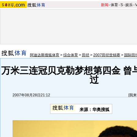
新闻
-
体育
-
S
-
娱乐
-
阿迪达斯搜狐体育
>
综合体育
>
田径
>
2007田径世锦赛
>
国际田
万米三连冠贝克勒梦想第四金 曾
过
2007年08月28日21:12
[
我来
来源：华奥搜狐