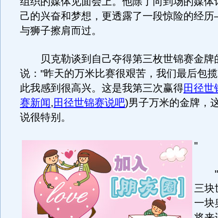
组织的媒体见面会上。他除了向到场的媒体
己的兴奋和梦想，更透露了一段惊险的经历
与狮子擦肩而过。
贝克勒谈到自己夺得第三枚世锦赛金牌
说："昨天的万米比赛很艰苦，我们最后包
此我感到很高兴。这是我第三次赢得
田径世
赛新闻
,
田径世锦赛说吧
)
男子万米的金牌，
说很特别。
"
"
三块
一块
将来