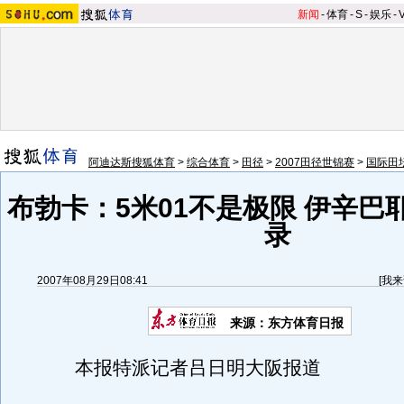
新闻
-
体育
-
S
-
娱乐
-
阿迪达斯搜狐体育
>
综合体育
>
田径
>
2007田径世锦赛
>
国际田
布勃卡：5米01不是极限 伊辛巴
录
2007年08月29日08:41
[
我来
来源：东方体育日报
本报特派记者吕日明大阪报道