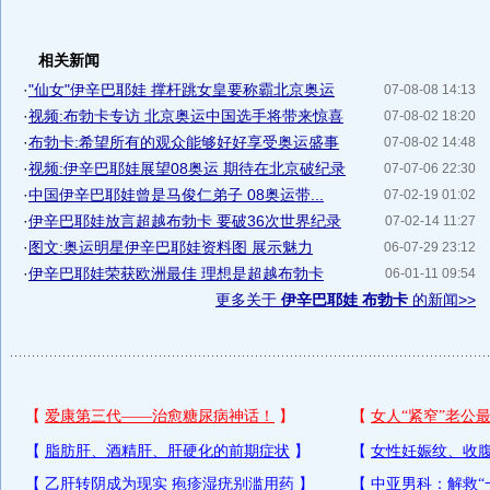
相关新闻
·
"仙女"伊辛巴耶娃 撑杆跳女皇要称霸北京奥运
07-08-08 14:13
·
视频:布勃卡专访 北京奥运中国选手将带来惊喜
07-08-02 18:20
·
布勃卡:希望所有的观众能够好好享受奥运盛事
07-08-02 14:48
·
视频:伊辛巴耶娃展望08奥运 期待在北京破纪录
07-07-06 22:30
·
中国伊辛巴耶娃曾是马俊仁弟子 08奥运带...
07-02-19 01:02
·
伊辛巴耶娃放言超越布勃卡 要破36次世界纪录
07-02-14 11:27
·
图文:奥运明星伊辛巴耶娃资料图 展示魅力
06-07-29 23:12
·
伊辛巴耶娃荣获欧洲最佳 理想是超越布勃卡
06-01-11 09:54
更多关于
伊辛巴耶娃 布勃卡
的新闻>>