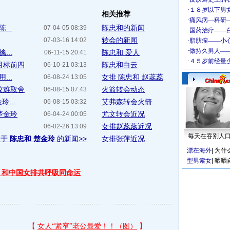
相关推荐
...
陈忠和的新闻
07-04-05 08:39
转会的新闻
07-03-16 14:02
...
陈忠和 爱人
06-11-15 20:41
目标前四
陈忠和白云
06-10-21 03:13
...
女排 陈忠和 赵蕊蕊
06-08-24 13:05
攻难取舍
火箭转会动态
06-08-15 07:43
...
艾弗森转会火箭
06-08-15 03:32
楚金玲
尤文转会近况
06-04-24 00:05
女排赵蕊蕊近况
06-02-26 13:09
每天在吞别人
关于
陈忠和 楚金玲
的新闻>>
女排张萍近况
漂在海外
|
为什
型男索女
|
晒晒
 和中国女排共呼吸同命运