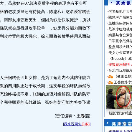
茶 余 饭
，虽然她在07总决赛后半程的表现也有不少可
丽的进攻质量还有待提高，陈忠和让这名爱将转会
·
何炅获地产大亨
·
陈慧琳产后恢复
。南部女排强攻突出，但因为缺乏快攻掩护，所以
·
殷桃街头休闲装
强队就会显得进攻手段单一，缺乏得分能力而败下
·
范冰冰红地毯
·
姚晨与老公素
副攻位置的极大强化，徐云丽将被放手使用从而获
·
日军竟拿战俘
·
盘点网坛大腕
·
美女办公室遭
·
《Nobody》
·
搜狐娱乐招聘
·
台北电玩展靓丽S
·
《变形金刚
张娴转会四川女排，是为了短期内令其防守能力
·
王岳伦爆李
教的四川队正处于成长期，这支年轻的球队虽然敢
态始终摇摆不定，张娴的加盟对缓解四川队的防守
个完整联赛的实战锻炼，张娴的防守能力将突飞猛
新版“西游”绝
(责任编辑：王春燕)
健 康 指 南
[
我来说两句
(1条)
]