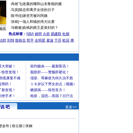
·
冉雄飞
|
老聂的嘴和山东鲁能的腿
·
马寅
|
陈忠和离开女排的日子
·
陈书佳
|
谢杏芳被叫阿姨
·
张斌
|
一场人和猫的伟大比赛
·
马晓春
|
俞斌的棋王是谁封的？
缅战
热点标签：
NBA
姚明
火箭
易建联
杜丽
治郅
刘翔
殷铁生
郎平
全明星
麦迪
于芬
欧冠
弗
说 吧
更多>>
楚金玲
|
徐云丽
|
张娴