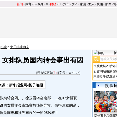
新闻
-
体育
-
S
-
娱乐
-
V
-
财经
-
IT
-
汽车
-
房产
-
家居
-
女人
-
视频
-
邮件
-
博
>
排球
>
女子排球动态
新
棋 女排队员国内转会事出有因
央视质疑29岁市
石首网站被黑
篡
[
我来说两句
(1)
] [字号：
大
中
小
]
宋美龄牛奶洗澡
来源：新华报业网-扬子晚报
娴转会四川、徐云丽转会南部……在07女排联
设的女排转会市场突然热闹异常。值得注意的是，
恰是陈忠和预先布设的一招08妙棋！
福娃五胞胎无家