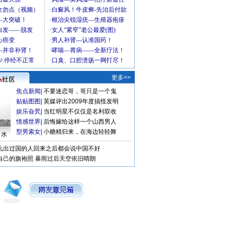
更多>>
焦点新闻
|
不要迷恋哥，哥只是一个鬼
贴贴图图
|
英媒评出2009年度搞怪发明
娱乐旮旯
|
当红明星不仅仅是名利双收
情感世界
|
后悔嫁给这样一个山西男人
型男索女
|
小糖精归来，在海边轻轻舞
口水
么出过国的人回来之后都会说中国不好
自己的旗袍照
暴雨过后天空依旧晴朗