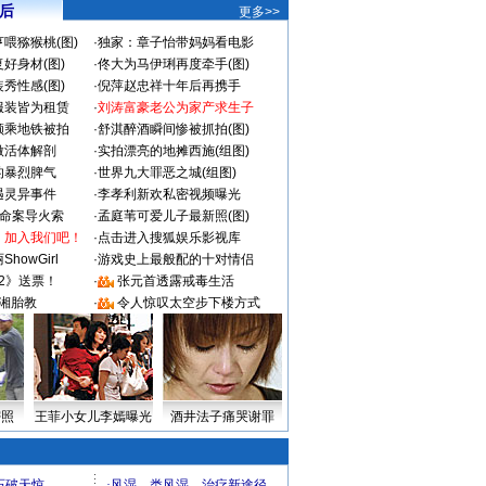
 后
更多>>
喂猕猴桃(图)
·
独家：章子怡带妈妈看电影
好身材(图)
·
佟大为马伊琍再度牵手(图)
秀性感(图)
·
倪萍赵忠祥十年后再携手
服装皆为租赁
·
刘涛富豪老公为家产求生子
颜乘地铁被拍
·
舒淇醉酒瞬间惨被抓拍(图)
做活体解剖
·
实拍漂亮的地摊西施(组图)
的暴烈脾气
·
世界九大罪恶之城(组图)
遇灵异事件
·
李孝利新欢私密视频曝光
成命案导火索
·
孟庭苇可爱儿子最新照(图)
：加入我们吧！
·
点击进入搜狐娱乐影视库
howGirl
·
游戏史上最般配的十对情侣
2》送票！
·
张元首透露戒毒生活
湘胎教
·
令人惊叹太空步下楼方式
密照
王菲小女儿李嫣曝光
酒井法子痛哭谢罪