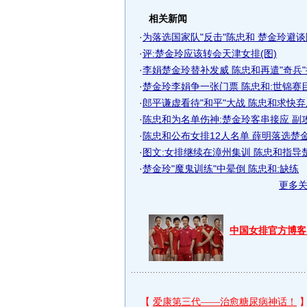
相关新闻
·
为落选国家队"反击"陈忠和 楚金玲避谈陈
·
评:楚金玲应该转会天津女排(图)
·
李娟楚金玲替补发威 陈忠和再遣"奇兵"擒
·
楚金玲李娟争一张门票 陈忠和:世锦赛
·
郎平谦虚看待"和平"大战 陈忠和求快弃用
·
陈忠和为名单伤神:楚金玲客串接应 副
·
陈忠和公布女排12人名单 薛明落选楚金玲
·
图文:女排继续在漳州集训 陈忠和指导
·
楚金玲"魔鬼训练"中晕倒 陈忠和:缺练
更多
中国女排官方博客