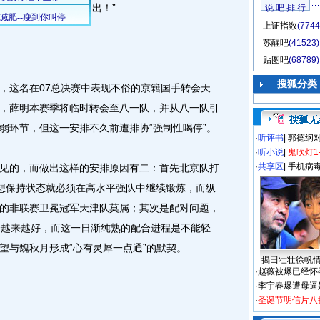
出！”
说 吧 排 行
上证指数
(7744
苏醒吧
(41523)
贴图吧
(68789)
搜狐分类
这名在07总决赛中表现不俗的京籍国手转会天
，薛明本赛季将临时转会至八一队，并从八一队引
弱环节，但这一安排不久前遭排协“强制性喝停”。
·
听评书
|
郭德纲
·
听小说
|
鬼吹灯1
·
共享区
|
手机病
的，而做出这样的安排原因有二：首先北京队打
想保持状态就必须在高水平强队中继续锻炼，而纵
的非联赛卫冕冠军天津队莫属；其次是配对问题，
合越来越好，而这一日渐纯熟的配合进程是不能轻
望与魏秋月形成“心有灵犀一点通”的默契。
揭田壮壮徐帆
·
赵薇被爆已经怀
·
李宇春爆遭母逼
·
圣诞节明信片八