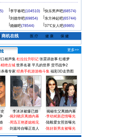
5)
李宇春吧
(104510)
快乐男声吧
(68574)
刘德华吧
(69854)
东方神起吧
(65744)
婚姻吧
(78544)
37℃女人吧
(6985)
商机在线
|
医 疗
健 康
保 健
更多>>
对口相声集
杜拉拉升职记
张震讲故事
红楼梦
-精绝古城
世界名著
平凡的世界
货币战争2
毒杀毒专家
经典手机游游格斗集
福彩3D走势图
情史
李冰冰被爆已婚
揭秘生父离婚内幕
孕
·
揭刘晓庆离婚内幕
·
李幼斌新恋情曝光
婚
·
周迅王艳婆媳相见
·
陆毅爱女照首曝光
折
·
刘嘉玲自曝正造人
·
陈好新男友被曝光