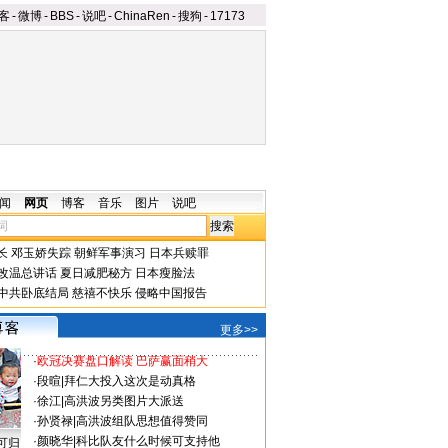
客
-
微博
-
BBS
-
说吧
-
ChinaRen
-
搜狗
-
17173
闻
网页
博客
音乐
图片
说吧
长
邓玉娇失踪
朝鲜军事演习
日本兵赎罪
改温总讲话
夏日减肥秘方
日本瘦脸法
中共卧底结局
慈禧不快乐
侵略中国报告
更多>>
·
欧冠决赛盘口解读 巴萨赢面稍大
·
段暄
|
拜仁大投入这次是动真格
·
徐江
|
高洪波另类图片大派送
·
孙贤禄
|
高洪波组队思想值得赞同
·
颜晓华
|
科比队友什么时候可支持他
可归