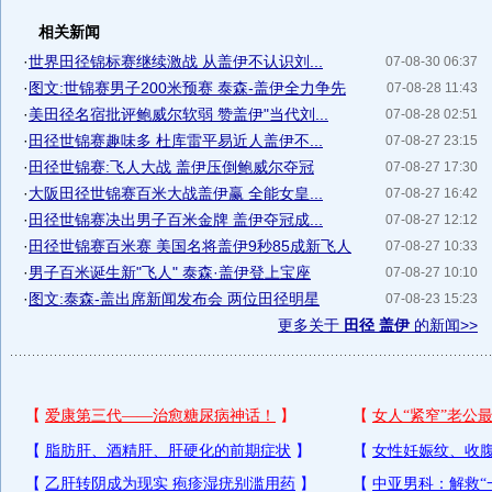
相关新闻
·
世界田径锦标赛继续激战 从盖伊不认识刘...
07-08-30 06:37
·
图文:世锦赛男子200米预赛 泰森-盖伊全力争先
07-08-28 11:43
·
美田径名宿批评鲍威尔软弱 赞盖伊"当代刘...
07-08-28 02:51
·
田径世锦赛趣味多 杜库雷平易近人盖伊不...
07-08-27 23:15
·
田径世锦赛:飞人大战 盖伊压倒鲍威尔夺冠
07-08-27 17:30
·
大阪田径世锦赛百米大战盖伊赢 全能女皇...
07-08-27 16:42
·
田径世锦赛决出男子百米金牌 盖伊夺冠成...
07-08-27 12:12
·
田径世锦赛百米赛 美国名将盖伊9秒85成新飞人
07-08-27 10:33
·
男子百米诞生新"飞人" 泰森·盖伊登上宝座
07-08-27 10:10
·
图文:泰森-盖出席新闻发布会 两位田径明星
07-08-23 15:23
更多关于
田径 盖伊
的新闻>>