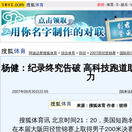
新闻
-
体育
-
S
-
娱乐
-
阿迪达斯搜狐体育
>
综合体育
>
田径
>
2007田径世锦赛
>
国际田
杨健：纪录终究告破 高科技跑道
力
2007年08月30日22:05
[
我来说
来源：搜狐体育 作者：彼得
搜狐体育讯 北京时间21：20，美国短跑
在本届大阪田径世锦赛上取得男子200米决