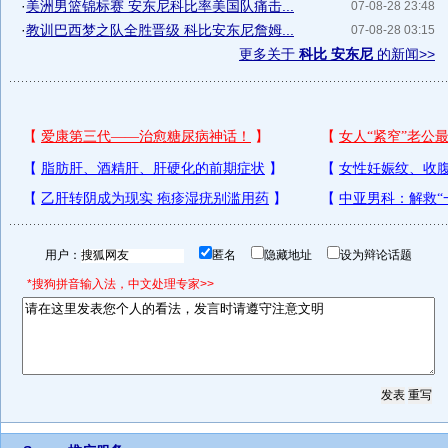
·
美洲男篮锦标赛 安东尼科比率美国队痛击...
07-08-28 23:48
·
教训巴西梦之队全胜晋级 科比安东尼詹姆...
07-08-28 03:15
更多关于
科比 安东尼
的新闻>>
用户：
匿名
隐藏地址
设为辩论话题
*搜狗拼音输入法，中文处理专家>>