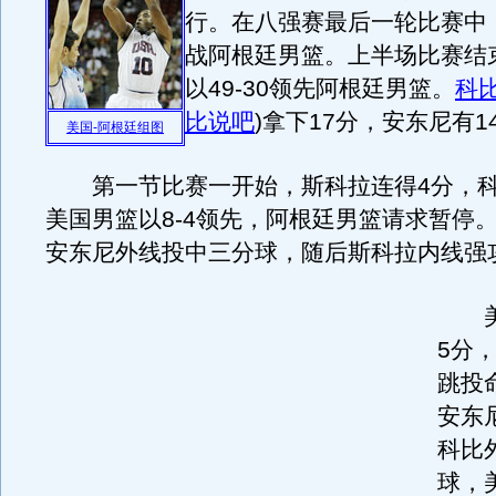
行。在八强赛最后一轮比赛中
战阿根廷男篮。上半场比赛结
以49-30领先阿根廷男篮。
科
比说吧
)
拿下17分，安东尼有1
美国-阿根廷组图
第一节比赛一开始，斯科拉连得4分，科
美国男篮以8-4领先，阿根廷男篮请求暂停
安东尼外线投中三分球，随后斯科拉内线强
美
5分
跳投
安东
科比
球，