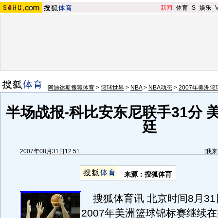
新闻
-
体育
-
S
-
娱乐
-
阿迪达斯搜狐体育
>
篮球世界
>
NBA
>
NBA动态
>
2007年美洲
半场战报-科比安东尼联手31分 
廷
2007年08月31日12:51
[
我来
来源：搜狐体育
搜狐体育讯 北京时间8月31
2007年美洲篮球锦标赛继续