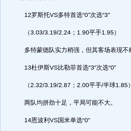
12罗斯托VS多特首选“0”次选“3”
（3.03/3.19/2.24；1.90平手1.95）
多特蒙德队实力稍强，但其客场表现不
13杜伊斯VS比勒菲首选“3”次选“0”
（2.32/3.19/2.87；2.00平手/半球1.85
两队均拼劲十足，平局可能不大。
14恩波利VS国米单选“0”