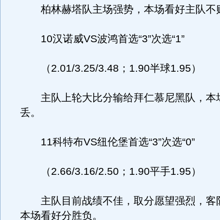
柏林赫塔队主场强势，本场看好主队不
10汉诺威VS波鸿首选“3”次选“1”
（2.01/3.25/3.48；1.90半球1.95）
主队上轮大比分输给拜仁慕尼黑队，本
丢。
11科特布VS纽伦堡首选“3”次选“0”
（2.66/3.16/2.50；1.90平手1.95）
主队目前战绩不佳，取分愿望强烈，客
本场看好分胜负。