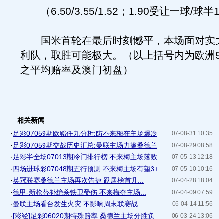
（6.50/3.55/1.52；1.90受让一球/球半1
国米首轮在最后时刻憾平，本场面对实
利队，取胜可能极大。（以上括号内为欧洲9
之平均赔率及澳门初盘）
相关新闻
·
足彩07059期欧赔任九分析:防不来梅在主场爆冷
07-08-31 10:35
·
足彩07059期交战历史汇总:曼联主场力擒桑德兰
07-08-29 08:58
·
足彩半全场07013期冷门排行榜:不来梅主场落败
07-05-13 12:18
·
四场进球彩07048期五行预测:不来梅主场有望3+
07-05-10 10:16
·
英冠联赛桑德兰主场再次告捷 跃居榜首升...
07-04-28 18:04
·
德甲-新枪替补绝杀铁卫受伤 不来梅夺主场...
07-04-09 07:59
·
曼联主场看台发生火灾 不影响周末联赛战...
06-04-14 11:56
·
[彩经]足彩06020期特殊赔率:桑德兰主场分胜负
06-03-24 13:06