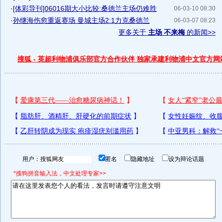
·
[体彩导刊]06016期大小比较:桑德兰主场仍难胜
06-03-10 08:30
·
孙继海伤愈重返赛场 曼城主场2:1力克桑德兰
06-03-07 08:23
更多关于
主场 不来梅
的新闻>>
搜狐 - 英超利物浦俱乐部官方合作伙伴 独家承建利物浦中文官方网
用户：
匿名
隐藏地址
设为辩论话题
*搜狗拼音输入法，中文处理专家>>