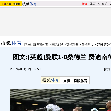
新闻
-
体育
-
S
-
娱乐
-
阿迪达斯搜狐体育
>
国际足球
>
英超联赛
>
英超图片
>
0708第5
图文;[英超]曼联1-0桑德兰 费迪
2007年09月02日02:50
[
我来
来源：搜狐体育