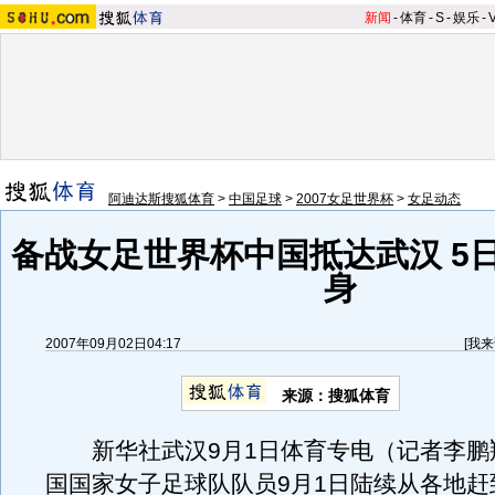
新闻
-
体育
-
S
-
娱乐
-
阿迪达斯搜狐体育
>
中国足球
>
2007女足世界杯
>
女足动态
备战女足世界杯中国抵达武汉 5
身
2007年09月02日04:17
[
我来
来源：搜狐体育
新华社武汉9月1日体育专电（记者李鹏
国国家女子足球队队员9月1日陆续从各地赶