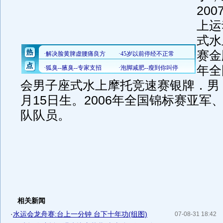
200
上运
式水
赛金
年全
会男子座式水上摩托竞速赛银牌．男
月
15
日
生。
2006
年全国锦标赛亚军
队队员。
相关新闻
·
水运会龙舟赛:台上一分钟 台下十年功(组图)
07-08-31 18:42