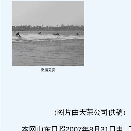
激情竞赛
图片由天荣公司供稿
（
）
本网山东日照
2007
年
8
月
31
日
电