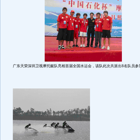
广东天荣深圳卫视摩托艇队亮相首届全国水运会，该队此次共派出8名队员参