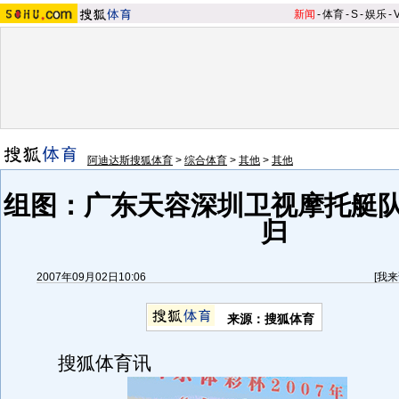
新闻
-
体育
-
S
-
娱乐
-
阿迪达斯搜狐体育
>
综合体育
>
其他
>
其他
组图：广东天容深圳卫视摩托艇队
归
2007年09月02日10:06
[
我来
来源：搜狐体育
搜狐体育讯