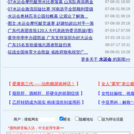
·
07水运会摩托艇滑水比赛落幕 山东队再添两金
07-08-31 16:00
·
07水运会激流回旋比赛 河南选手全部顺利晋级
07-08-31 06:19
·
水运会奥林匹克公园拉帷幕 让观众了解激...
07-08-31 06:10
·
图文:水运会摩托艇竞速赛 赵璐怡超出对手一筹
07-08-30 20:18
·
广东代表团首批120人大代表政协委员凯旋(图)
07-03-17 07:59
·
黄华华率申办团凯旋 广东支持深圳办好大运会
07-01-19 11:12
·
广东15名首批援缅志愿者凯旋归来
06-07-17 15:11
·
征战全国体育大会凯旋 省政府致电祝贺广...
06-06-01 10:28
更多关于
水运会
的新闻>>
用户：
匿名
隐藏地址
设为辩论话题
*搜狗拼音输入法，中文处理专家>>