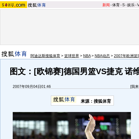
新闻
-
体育
-
S
-
娱乐
-
阿迪达斯搜狐体育
>
篮球世界
>
NBA
>
NBA动态
>
2007年欧洲
图文：[欧锦赛]德国男篮VS捷克 诺
2007年09月04日01:46
[
我来
来源：搜狐体育